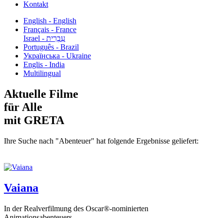
Kontakt
English - English
Français - France
עִבְרִית - Israel
Português - Brazil
Українська - Ukraine
Englis - India
Multilingual
Aktuelle Filme
für Alle
mit GRETA
Ihre Suche nach "Abenteuer" hat folgende Ergebnisse geliefert:
Vaiana
In der Realverfilmung des Oscar®-nominierten
Animationsabenteuers...