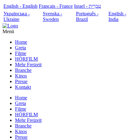
English - English
Français - France
עִבְרִית - Israel
Українська -
Svenska -
Português -
English -
Ukraine
Sweden
Brazil
India
Menü
Home
Greta
Filme
HÖRFILM
Mehr Freizeit
Branche
Kinos
Presse
Kontakt
Home
Greta
Filme
HÖRFILM
Mehr Freizeit
Branche
Kinos
Presse