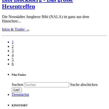
Hexentreffen
Die Neustädter Junghexe Bibi (NALA) ist ganz aus dem
Häuschen:...
Infos & Trailer →
1
2
3
4
5
6
Film Finden
Suchen
Suche abschicken
Demnächst
KINOSTART