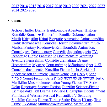
2013
2014
2015
2016
2017
2018
2019
2020
2021
2022
2023
2024
2025
2026
GENRE
Action
Thriller
Drama
Tragikomödie
Abenteuer
Historie
Komödie
Romanze
Kinderfilm
Familie
Dokumentation
Musik
Kriegsfilm
Krimi
Biografie
Animation
Animationsfilm
Erotik
Romantische Komödie
Horror
Dokumentarfilm
Sci-Fi
Musical
Fantasy
Roadmovie
Krimikomödie
Animation.
Comedy
test
Documentary
Comédie
Jugendmagazin
TV-
Reportage
Biopic
Fantastique
Documentaire
Werbung
Aventure
Fernsehfilm
Comédie dramatique
Drame
Historienfilm
Mystery
Court métrage
Mélodrame
Spot
가족
Comédie documentée
Kurzfilm
Fiction
Licht-Spektakel
Spectacle son et lumière
Trailer
Genre
Test
G&S
g
Serie
קומדיה
Young-Fiction-Serie
דרמה קומית
קומדיית פעולה
Test c
Musikfilm
Musikdokumentation
Young Fiction
TV-Serie
Doku
Reportage
Science Fiction
Tanzfilm
Science-Fiction
Lichtspektakel
sdf
Drama TV-Serie
Biographie
Docutainment
Filmfestival
Western
Festival
Romantik
TV-Sendung
Spielfilm
Genres
Horror-Thriller
Satire
Divers
History
True
Crime
TV-Show
Multimedia-Installation
Martial Arts