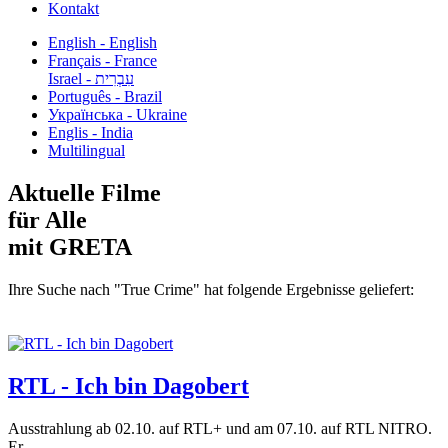
Kontakt
English - English
Français - France
עִבְרִית - Israel
Português - Brazil
Українська - Ukraine
Englis - India
Multilingual
Aktuelle Filme
für Alle
mit GRETA
Ihre Suche nach "True Crime" hat folgende Ergebnisse geliefert:
RTL - Ich bin Dagobert
Ausstrahlung ab 02.10. auf RTL+ und am 07.10. auf RTL NITRO.
Er...