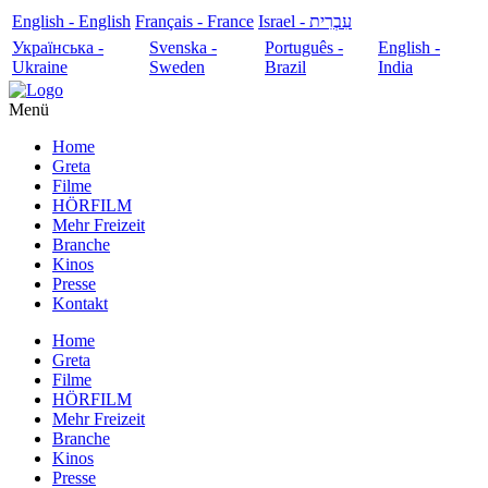
English - English
Français - France
עִבְרִית - Israel
Українська -
Svenska -
Português -
English -
Ukraine
Sweden
Brazil
India
Menü
Home
Greta
Filme
HÖRFILM
Mehr Freizeit
Branche
Kinos
Presse
Kontakt
Home
Greta
Filme
HÖRFILM
Mehr Freizeit
Branche
Kinos
Presse