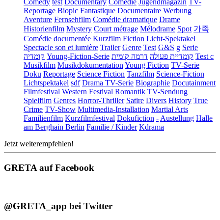
Comedy
test
Documentary
Comédie
Jugendmagazin
TV-
Reportage
Biopic
Fantastique
Documentaire
Werbung
Aventure
Fernsehfilm
Comédie dramatique
Drame
Historienfilm
Mystery
Court métrage
Mélodrame
Spot
가족
Comédie documentée
Kurzfilm
Fiction
Licht-Spektakel
Spectacle son et lumière
Trailer
Genre
Test
G&S
g
Serie
קומדיה
Young-Fiction-Serie
דרמה קומית
קומדיית פעולה
Test c
Musikfilm
Musikdokumentation
Young Fiction
TV-Serie
Doku
Reportage
Science Fiction
Tanzfilm
Science-Fiction
Lichtspektakel
sdf
Drama TV-Serie
Biographie
Docutainment
Filmfestival
Western
Festival
Romantik
TV-Sendung
Spielfilm
Genres
Horror-Thriller
Satire
Divers
History
True
Crime
TV-Show
Multimedia-Installation
Martial Arts
Familienfilm
Kurzfilmfestival
Dokufiction
-
Austellung
Halle
am Berghain Berlin
Familie / Kinder
Kdrama
Jetzt weiterempfehlen!
GRETA auf Facebook
@GRETA_app bei Twitter