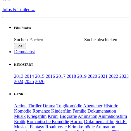
Infos & Trailer →
Film Finden
Suchen
Suche abschicken
Demnächst
KINOSTART
2013
2014
2015
2016
2017
2018
2019
2020
2021
2022
2023
2024
2025
2026
GENRE
Action
Thriller
Drama
Tragikomödie
Abenteuer
Historie
Komödie
Romanze
Kinderfilm
Familie
Dokumentation
Musik
Kriegsfilm
Krimi
Biografie
Animation
Animationsfilm
Erotik
Romantische Komödie
Horror
Dokumentarfilm
Sci-Fi
Musical
Fantasy
Roadmovie
Krimikomödie
Animation.