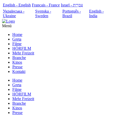
English - English
Français - France
עִבְרִית - Israel
Українська -
Svenska -
Português -
English -
Ukraine
Sweden
Brazil
India
Menü
Home
Greta
Filme
HÖRFILM
Mehr Freizeit
Branche
Kinos
Presse
Kontakt
Home
Greta
Filme
HÖRFILM
Mehr Freizeit
Branche
Kinos
Presse