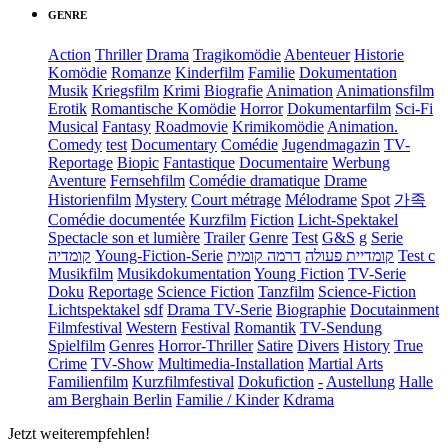
GENRE
Action
Thriller
Drama
Tragikomödie
Abenteuer
Historie
Komödie
Romanze
Kinderfilm
Familie
Dokumentation
Musik
Kriegsfilm
Krimi
Biografie
Animation
Animationsfilm
Erotik
Romantische Komödie
Horror
Dokumentarfilm
Sci-Fi
Musical
Fantasy
Roadmovie
Krimikomödie
Animation.
Comedy
test
Documentary
Comédie
Jugendmagazin
TV-
Reportage
Biopic
Fantastique
Documentaire
Werbung
Aventure
Fernsehfilm
Comédie dramatique
Drame
Historienfilm
Mystery
Court métrage
Mélodrame
Spot
가족
Comédie documentée
Kurzfilm
Fiction
Licht-Spektakel
Spectacle son et lumière
Trailer
Genre
Test
G&S
g
Serie
קומדיה
Young-Fiction-Serie
דרמה קומית
קומדיית פעולה
Test c
Musikfilm
Musikdokumentation
Young Fiction
TV-Serie
Doku
Reportage
Science Fiction
Tanzfilm
Science-Fiction
Lichtspektakel
sdf
Drama TV-Serie
Biographie
Docutainment
Filmfestival
Western
Festival
Romantik
TV-Sendung
Spielfilm
Genres
Horror-Thriller
Satire
Divers
History
True
Crime
TV-Show
Multimedia-Installation
Martial Arts
Familienfilm
Kurzfilmfestival
Dokufiction
-
Austellung
Halle
am Berghain Berlin
Familie / Kinder
Kdrama
Jetzt weiterempfehlen!