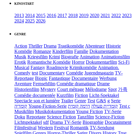
KINOSTART
2013
2014
2015
2016
2017
2018
2019
2020
2021
2022
2023
2024
2025
2026
GENRE
Action
Thriller
Drama
Tragikomödie
Abenteuer
Historie
Komödie
Romanze
Kinderfilm
Familie
Dokumentation
Musik
Kriegsfilm
Krimi
Biografie
Animation
Animationsfilm
Erotik
Romantische Komödie
Horror
Dokumentarfilm
Sci-Fi
Musical
Fantasy
Roadmovie
Krimikomödie
Animation.
Comedy
test
Documentary
Comédie
Jugendmagazin
TV-
Reportage
Biopic
Fantastique
Documentaire
Werbung
Aventure
Fernsehfilm
Comédie dramatique
Drame
Historienfilm
Mystery
Court métrage
Mélodrame
Spot
가족
Comédie documentée
Kurzfilm
Fiction
Licht-Spektakel
Spectacle son et lumière
Trailer
Genre
Test
G&S
g
Serie
קומדיה
Young-Fiction-Serie
דרמה קומית
קומדיית פעולה
Test c
Musikfilm
Musikdokumentation
Young Fiction
TV-Serie
Doku
Reportage
Science Fiction
Tanzfilm
Science-Fiction
Lichtspektakel
sdf
Drama TV-Serie
Biographie
Docutainment
Filmfestival
Western
Festival
Romantik
TV-Sendung
Spielfilm
Genres
Horror-Thriller
Satire
Divers
History
True