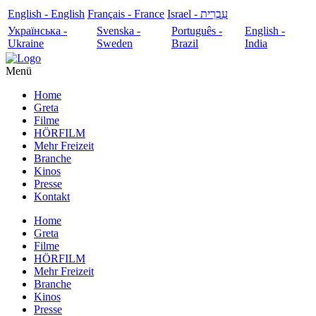
English - English
Français - France
עִבְרִית - Israel
Українська -
Svenska -
Português -
English -
Ukraine
Sweden
Brazil
India
Menü
Home
Greta
Filme
HÖRFILM
Mehr Freizeit
Branche
Kinos
Presse
Kontakt
Home
Greta
Filme
HÖRFILM
Mehr Freizeit
Branche
Kinos
Presse