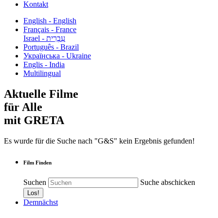
Kontakt
English - English
Français - France
עִבְרִית - Israel
Português - Brazil
Українська - Ukraine
Englis - India
Multilingual
Aktuelle Filme
für Alle
mit GRETA
Es wurde für die Suche nach "G&S" kein Ergebnis gefunden!
Film Finden
Suchen
Suche abschicken
Demnächst