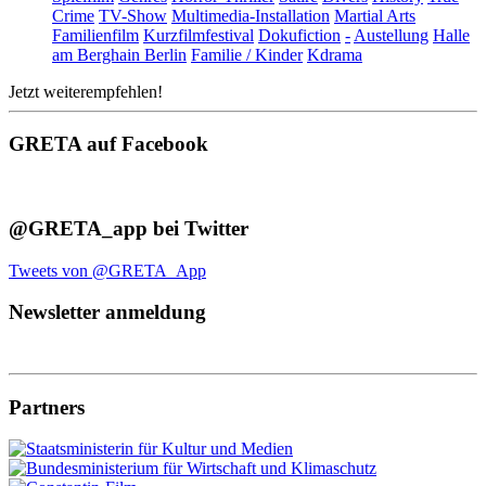
Crime
TV-Show
Multimedia-Installation
Martial Arts
Familienfilm
Kurzfilmfestival
Dokufiction
-
Austellung
Halle
am Berghain Berlin
Familie / Kinder
Kdrama
Jetzt weiterempfehlen!
GRETA auf Facebook
@GRETA_app bei Twitter
Tweets von @GRETA_App
Newsletter anmeldung
Partners