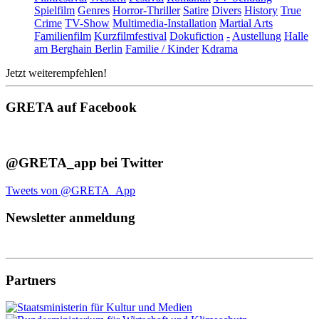
Spielfilm
Genres
Horror-Thriller
Satire
Divers
History
True
Crime
TV-Show
Multimedia-Installation
Martial Arts
Familienfilm
Kurzfilmfestival
Dokufiction
-
Austellung
Halle
am Berghain Berlin
Familie / Kinder
Kdrama
Jetzt weiterempfehlen!
GRETA auf Facebook
@GRETA_app bei Twitter
Tweets von @GRETA_App
Newsletter anmeldung
Partners