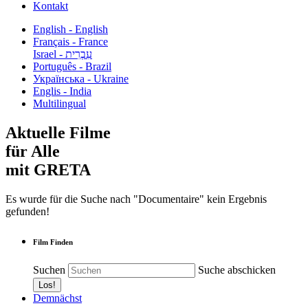
Kontakt
English - English
Français - France
עִבְרִית - Israel
Português - Brazil
Українська - Ukraine
Englis - India
Multilingual
Aktuelle Filme
für Alle
mit GRETA
Es wurde für die Suche nach "Documentaire" kein Ergebnis
gefunden!
Film Finden
Suchen
Suche abschicken
Demnächst