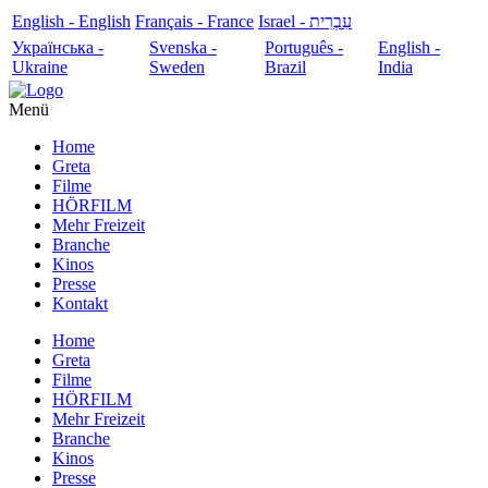
English - English
Français - France
עִבְרִית - Israel
Українська -
Svenska -
Português -
English -
Ukraine
Sweden
Brazil
India
Menü
Home
Greta
Filme
HÖRFILM
Mehr Freizeit
Branche
Kinos
Presse
Kontakt
Home
Greta
Filme
HÖRFILM
Mehr Freizeit
Branche
Kinos
Presse