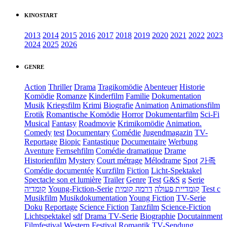
KINOSTART
2013
2014
2015
2016
2017
2018
2019
2020
2021
2022
2023
2024
2025
2026
GENRE
Action
Thriller
Drama
Tragikomödie
Abenteuer
Historie
Komödie
Romanze
Kinderfilm
Familie
Dokumentation
Musik
Kriegsfilm
Krimi
Biografie
Animation
Animationsfilm
Erotik
Romantische Komödie
Horror
Dokumentarfilm
Sci-Fi
Musical
Fantasy
Roadmovie
Krimikomödie
Animation.
Comedy
test
Documentary
Comédie
Jugendmagazin
TV-
Reportage
Biopic
Fantastique
Documentaire
Werbung
Aventure
Fernsehfilm
Comédie dramatique
Drame
Historienfilm
Mystery
Court métrage
Mélodrame
Spot
가족
Comédie documentée
Kurzfilm
Fiction
Licht-Spektakel
Spectacle son et lumière
Trailer
Genre
Test
G&S
g
Serie
קומדיה
Young-Fiction-Serie
דרמה קומית
קומדיית פעולה
Test c
Musikfilm
Musikdokumentation
Young Fiction
TV-Serie
Doku
Reportage
Science Fiction
Tanzfilm
Science-Fiction
Lichtspektakel
sdf
Drama TV-Serie
Biographie
Docutainment
Filmfestival
Western
Festival
Romantik
TV-Sendung