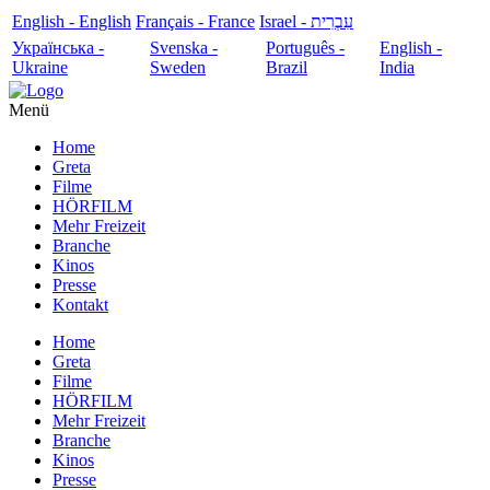
English - English
Français - France
עִבְרִית - Israel
Українська -
Svenska -
Português -
English -
Ukraine
Sweden
Brazil
India
Menü
Home
Greta
Filme
HÖRFILM
Mehr Freizeit
Branche
Kinos
Presse
Kontakt
Home
Greta
Filme
HÖRFILM
Mehr Freizeit
Branche
Kinos
Presse