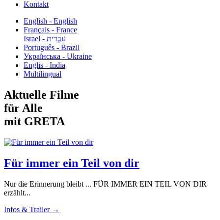
Kontakt
English - English
Français - France
עִבְרִית - Israel
Português - Brazil
Українська - Ukraine
Englis - India
Multilingual
Aktuelle Filme
für Alle
mit GRETA
Für immer ein Teil von dir
Nur die Erinnerung bleibt ... FÜR IMMER EIN TEIL VON DIR
erzählt...
Infos & Trailer →