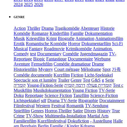
2024
2025
2026
GENRE
Action
Thriller
Drama
Tragikomödie
Abenteuer
Historie
Komödie
Romanze
Kinderfilm
Familie
Dokumentation
Musik
Kriegsfilm
Krimi
Biografie
Animation
Animationsfilm
Erotik
Romantische Komödie
Horror
Dokumentarfilm
Sci-Fi
Musical
Fantasy
Roadmovie
Krimikomödie
Animation.
Comedy
test
Documentary
Comédie
Jugendmagazin
TV-
Reportage
Biopic
Fantastique
Documentaire
Werbung
Aventure
Fernsehfilm
Comédie dramatique
Drame
Historienfilm
Mystery
Court métrage
Mélodrame
Spot
가족
Comédie documentée
Kurzfilm
Fiction
Licht-Spektakel
Spectacle son et lumière
Trailer
Genre
Test
G&S
g
Serie
קומדיה
Young-Fiction-Serie
דרמה קומית
קומדיית פעולה
Test c
Musikfilm
Musikdokumentation
Young Fiction
TV-Serie
Doku
Reportage
Science Fiction
Tanzfilm
Science-Fiction
Lichtspektakel
sdf
Drama TV-Serie
Biographie
Docutainment
Filmfestival
Western
Festival
Romantik
TV-Sendung
Spielfilm
Genres
Horror-Thriller
Satire
Divers
History
True
Crime
TV-Show
Multimedia-Installation
Martial Arts
Familienfilm
Kurzfilmfestival
Dokufiction
-
Austellung
Halle
am Berghain Berlin
Familie / Kinder
Kdrama