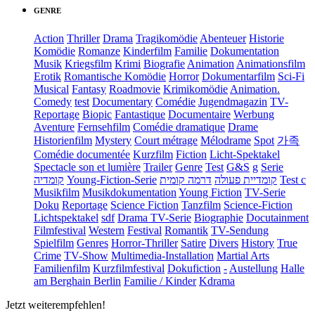
GENRE
Action
Thriller
Drama
Tragikomödie
Abenteuer
Historie
Komödie
Romanze
Kinderfilm
Familie
Dokumentation
Musik
Kriegsfilm
Krimi
Biografie
Animation
Animationsfilm
Erotik
Romantische Komödie
Horror
Dokumentarfilm
Sci-Fi
Musical
Fantasy
Roadmovie
Krimikomödie
Animation.
Comedy
test
Documentary
Comédie
Jugendmagazin
TV-
Reportage
Biopic
Fantastique
Documentaire
Werbung
Aventure
Fernsehfilm
Comédie dramatique
Drame
Historienfilm
Mystery
Court métrage
Mélodrame
Spot
가족
Comédie documentée
Kurzfilm
Fiction
Licht-Spektakel
Spectacle son et lumière
Trailer
Genre
Test
G&S
g
Serie
קומדיה
Young-Fiction-Serie
דרמה קומית
קומדיית פעולה
Test c
Musikfilm
Musikdokumentation
Young Fiction
TV-Serie
Doku
Reportage
Science Fiction
Tanzfilm
Science-Fiction
Lichtspektakel
sdf
Drama TV-Serie
Biographie
Docutainment
Filmfestival
Western
Festival
Romantik
TV-Sendung
Spielfilm
Genres
Horror-Thriller
Satire
Divers
History
True
Crime
TV-Show
Multimedia-Installation
Martial Arts
Familienfilm
Kurzfilmfestival
Dokufiction
-
Austellung
Halle
am Berghain Berlin
Familie / Kinder
Kdrama
Jetzt weiterempfehlen!