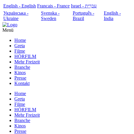
English - English
Français - France
עִבְרִית - Israel
Українська -
Svenska -
Português -
English -
Ukraine
Sweden
Brazil
India
Menü
Home
Greta
Filme
HÖRFILM
Mehr Freizeit
Branche
Kinos
Presse
Kontakt
Home
Greta
Filme
HÖRFILM
Mehr Freizeit
Branche
Kinos
Presse