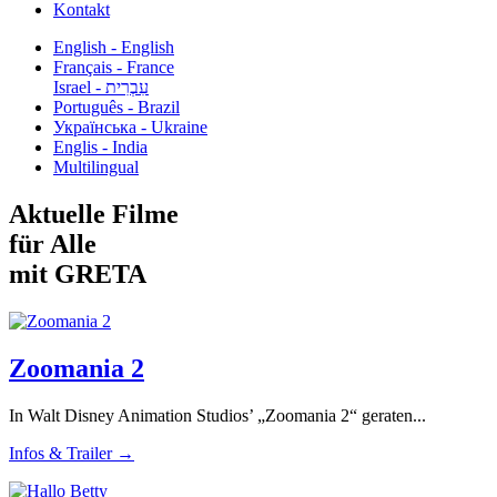
Kontakt
English - English
Français - France
עִבְרִית - Israel
Português - Brazil
Українська - Ukraine
Englis - India
Multilingual
Aktuelle Filme
für Alle
mit GRETA
Zoomania 2
In Walt Disney Animation Studios’ „Zoomania 2“ geraten...
Infos & Trailer →