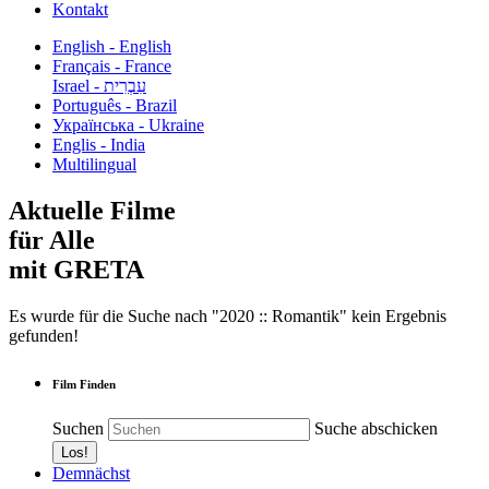
Kontakt
English - English
Français - France
עִבְרִית - Israel
Português - Brazil
Українська - Ukraine
Englis - India
Multilingual
Aktuelle Filme
für Alle
mit GRETA
Es wurde für die Suche nach "2020 :: Romantik" kein Ergebnis
gefunden!
Film Finden
Suchen
Suche abschicken
Demnächst