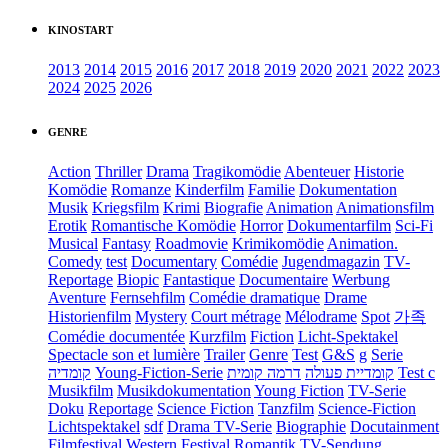
KINOSTART
2013
2014
2015
2016
2017
2018
2019
2020
2021
2022
2023
2024
2025
2026
GENRE
Action
Thriller
Drama
Tragikomödie
Abenteuer
Historie
Komödie
Romanze
Kinderfilm
Familie
Dokumentation
Musik
Kriegsfilm
Krimi
Biografie
Animation
Animationsfilm
Erotik
Romantische Komödie
Horror
Dokumentarfilm
Sci-Fi
Musical
Fantasy
Roadmovie
Krimikomödie
Animation.
Comedy
test
Documentary
Comédie
Jugendmagazin
TV-
Reportage
Biopic
Fantastique
Documentaire
Werbung
Aventure
Fernsehfilm
Comédie dramatique
Drame
Historienfilm
Mystery
Court métrage
Mélodrame
Spot
가족
Comédie documentée
Kurzfilm
Fiction
Licht-Spektakel
Spectacle son et lumière
Trailer
Genre
Test
G&S
g
Serie
קומדיה
Young-Fiction-Serie
דרמה קומית
קומדיית פעולה
Test c
Musikfilm
Musikdokumentation
Young Fiction
TV-Serie
Doku
Reportage
Science Fiction
Tanzfilm
Science-Fiction
Lichtspektakel
sdf
Drama TV-Serie
Biographie
Docutainment
Filmfestival
Western
Festival
Romantik
TV-Sendung