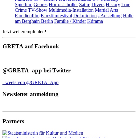
Spielfilm
Genres
Horror-Thriller
Satire
Divers
History
True
Crime
TV-Show
Multimedia-Installation
Martial Arts
Familienfilm
Kurzfilmfestival
Dokufiction
-
Austellung
Halle
am Berghain Berlin
Familie / Kinder
Kdrama
Jetzt weiterempfehlen!
GRETA auf Facebook
@GRETA_app bei Twitter
Tweets von @GRETA_App
Newsletter anmeldung
Partners