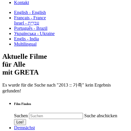
Kontakt
English - English
Français - France
עִבְרִית - Israel
Português - Brazil
Українська - Ukraine
Englis - India
Multilingual
Aktuelle Filme
für Alle
mit GRETA
Es wurde für die Suche nach "2013 :: 가족" kein Ergebnis
gefunden!
Film Finden
Suchen
Suche abschicken
Demnächst