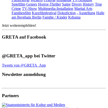
Spielfilm
Genres
Horror-Thriller
Satire
Divers
History
True
Crime
TV-Show
Multimedia-Installation
Martial Arts
Familienfilm
Kurzfilmfestival
Dokufiction
-
Austellung
Halle
am Berghain Berlin
Familie / Kinder
Kdrama
Jetzt weiterempfehlen!
GRETA auf Facebook
@GRETA_app bei Twitter
Tweets von @GRETA_App
Newsletter anmeldung
Partners