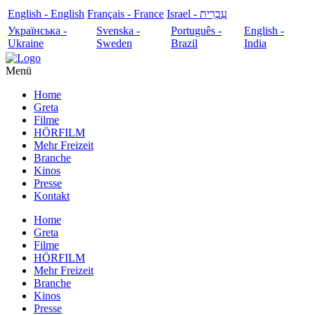
English - English
Français - France
עִבְרִית - Israel
Українська -
Svenska -
Português -
English -
Ukraine
Sweden
Brazil
India
Menü
Home
Greta
Filme
HÖRFILM
Mehr Freizeit
Branche
Kinos
Presse
Kontakt
Home
Greta
Filme
HÖRFILM
Mehr Freizeit
Branche
Kinos
Presse