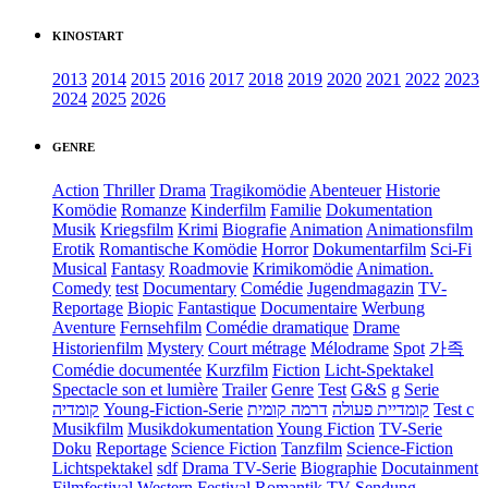
KINOSTART
2013
2014
2015
2016
2017
2018
2019
2020
2021
2022
2023
2024
2025
2026
GENRE
Action
Thriller
Drama
Tragikomödie
Abenteuer
Historie
Komödie
Romanze
Kinderfilm
Familie
Dokumentation
Musik
Kriegsfilm
Krimi
Biografie
Animation
Animationsfilm
Erotik
Romantische Komödie
Horror
Dokumentarfilm
Sci-Fi
Musical
Fantasy
Roadmovie
Krimikomödie
Animation.
Comedy
test
Documentary
Comédie
Jugendmagazin
TV-
Reportage
Biopic
Fantastique
Documentaire
Werbung
Aventure
Fernsehfilm
Comédie dramatique
Drame
Historienfilm
Mystery
Court métrage
Mélodrame
Spot
가족
Comédie documentée
Kurzfilm
Fiction
Licht-Spektakel
Spectacle son et lumière
Trailer
Genre
Test
G&S
g
Serie
קומדיה
Young-Fiction-Serie
דרמה קומית
קומדיית פעולה
Test c
Musikfilm
Musikdokumentation
Young Fiction
TV-Serie
Doku
Reportage
Science Fiction
Tanzfilm
Science-Fiction
Lichtspektakel
sdf
Drama TV-Serie
Biographie
Docutainment
Filmfestival
Western
Festival
Romantik
TV-Sendung