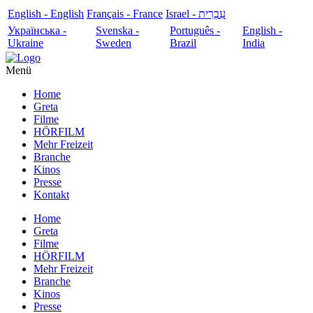
English - English
Français - France
עִבְרִית - Israel
Українська -
Svenska -
Português -
English -
Ukraine
Sweden
Brazil
India
Menü
Home
Greta
Filme
HÖRFILM
Mehr Freizeit
Branche
Kinos
Presse
Kontakt
Home
Greta
Filme
HÖRFILM
Mehr Freizeit
Branche
Kinos
Presse