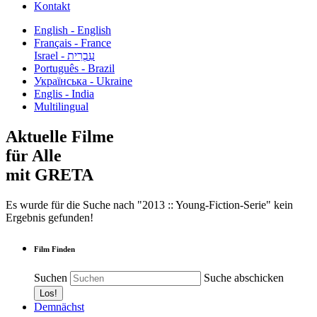
Kontakt
English - English
Français - France
עִבְרִית - Israel
Português - Brazil
Українська - Ukraine
Englis - India
Multilingual
Aktuelle Filme
für Alle
mit GRETA
Es wurde für die Suche nach "2013 :: Young-Fiction-Serie" kein
Ergebnis gefunden!
Film Finden
Suchen
Suche abschicken
Demnächst