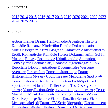
KINOSTART
2013
2014
2015
2016
2017
2018
2019
2020
2021
2022
2023
2024
2025
2026
GENRE
Action
Thriller
Drama
Tragikomödie
Abenteuer
Historie
Komödie
Romanze
Kinderfilm
Familie
Dokumentation
Musik
Kriegsfilm
Krimi
Biografie
Animation
Animationsfilm
Erotik
Romantische Komödie
Horror
Dokumentarfilm
Sci-Fi
Musical
Fantasy
Roadmovie
Krimikomödie
Animation.
Comedy
test
Documentary
Comédie
Jugendmagazin
TV-
Reportage
Biopic
Fantastique
Documentaire
Werbung
Aventure
Fernsehfilm
Comédie dramatique
Drame
Historienfilm
Mystery
Court métrage
Mélodrame
Spot
가족
Comédie documentée
Kurzfilm
Fiction
Licht-Spektakel
Spectacle son et lumière
Trailer
Genre
Test
G&S
g
Serie
קומדיה
Young-Fiction-Serie
דרמה קומית
קומדיית פעולה
Test c
Musikfilm
Musikdokumentation
Young Fiction
TV-Serie
Doku
Reportage
Science Fiction
Tanzfilm
Science-Fiction
Lichtspektakel
sdf
Drama TV-Serie
Biographie
Docutainment
Filmfestival
Western
Festival
Romantik
TV-Sendung