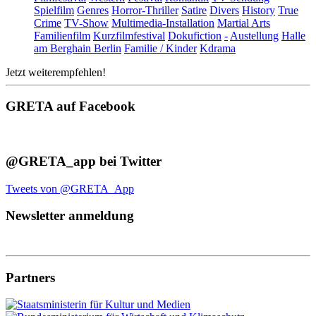
Spielfilm
Genres
Horror-Thriller
Satire
Divers
History
True
Crime
TV-Show
Multimedia-Installation
Martial Arts
Familienfilm
Kurzfilmfestival
Dokufiction
-
Austellung
Halle
am Berghain Berlin
Familie / Kinder
Kdrama
Jetzt weiterempfehlen!
GRETA auf Facebook
@GRETA_app bei Twitter
Tweets von @GRETA_App
Newsletter anmeldung
Partners