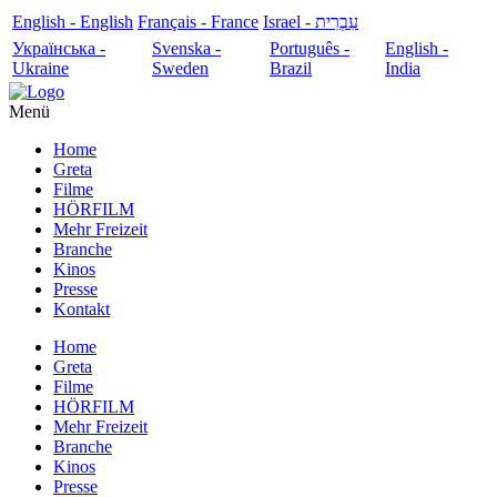
English - English
Français - France
עִבְרִית - Israel
Українська -
Svenska -
Português -
English -
Ukraine
Sweden
Brazil
India
Menü
Home
Greta
Filme
HÖRFILM
Mehr Freizeit
Branche
Kinos
Presse
Kontakt
Home
Greta
Filme
HÖRFILM
Mehr Freizeit
Branche
Kinos
Presse