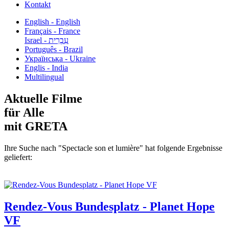
Kontakt
English - English
Français - France
עִבְרִית - Israel
Português - Brazil
Українська - Ukraine
Englis - India
Multilingual
Aktuelle Filme
für Alle
mit GRETA
Ihre Suche nach "Spectacle son et lumière" hat folgende Ergebnisse
geliefert:
Rendez-Vous Bundesplatz - Planet Hope
VF