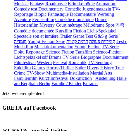
Musical
Fantasy
Roadmovie
Krimikomödie
Animation.
Comedy
test
Documentary
Comédie
Jugendmagazin
TV-
Reportage
Biopic
Fantastique
Documentaire
Werbung
Aventure
Fernsehfilm
Comédie dramatique
Drame
Historienfilm
Mystery
Court métrage
Mélodrame
Spot
가족
Comédie documentée
Kurzfilm
Fiction
Licht-Spektakel
Spectacle son et lumière
Trailer
Genre
Test
G&S
g
Serie
קומדיה
Young-Fiction-Serie
דרמה קומית
קומדיית פעולה
Test c
Musikfilm
Musikdokumentation
Young Fiction
TV-Serie
Doku
Reportage
Science Fiction
Tanzfilm
Science-Fiction
Lichtspektakel
sdf
Drama TV-Serie
Biographie
Docutainment
Filmfestival
Western
Festival
Romantik
TV-Sendung
Spielfilm
Genres
Horror-Thriller
Satire
Divers
History
True
Crime
TV-Show
Multimedia-Installation
Martial Arts
Familienfilm
Kurzfilmfestival
Dokufiction
-
Austellung
Halle
am Berghain Berlin
Familie / Kinder
Kdrama
Jetzt weiterempfehlen!
GRETA auf Facebook
@GRETA_app bei Twitter