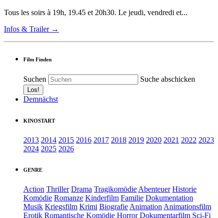
Tous les soirs à 19h, 19.45 et 20h30. Le jeudi, vendredi et...
Infos & Trailer →
Film Finden
Suchen
Suche abschicken
Demnächst
KINOSTART
2013
2014
2015
2016
2017
2018
2019
2020
2021
2022
2023
2024
2025
2026
GENRE
Action
Thriller
Drama
Tragikomödie
Abenteuer
Historie
Komödie
Romanze
Kinderfilm
Familie
Dokumentation
Musik
Kriegsfilm
Krimi
Biografie
Animation
Animationsfilm
Erotik
Romantische Komödie
Horror
Dokumentarfilm
Sci-Fi