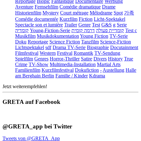
Reportage
Biopic
Fantastique
Documentaire
Werbung
Aventure
Fernsehfilm
Comédie dramatique
Drame
Historienfilm
Mystery
Court métrage
Mélodrame
Spot
가족
Comédie documentée
Kurzfilm
Fiction
Licht-Spektakel
Spectacle son et lumière
Trailer
Genre
Test
G&S
g
Serie
קומדיה
Young-Fiction-Serie
דרמה קומית
קומדיית פעולה
Test c
Musikfilm
Musikdokumentation
Young Fiction
TV-Serie
Doku
Reportage
Science Fiction
Tanzfilm
Science-Fiction
Lichtspektakel
sdf
Drama TV-Serie
Biographie
Docutainment
Filmfestival
Western
Festival
Romantik
TV-Sendung
Spielfilm
Genres
Horror-Thriller
Satire
Divers
History
True
Crime
TV-Show
Multimedia-Installation
Martial Arts
Familienfilm
Kurzfilmfestival
Dokufiction
-
Austellung
Halle
am Berghain Berlin
Familie / Kinder
Kdrama
Jetzt weiterempfehlen!
GRETA auf Facebook
@GRETA_app bei Twitter
Tweets von @GRETA_App