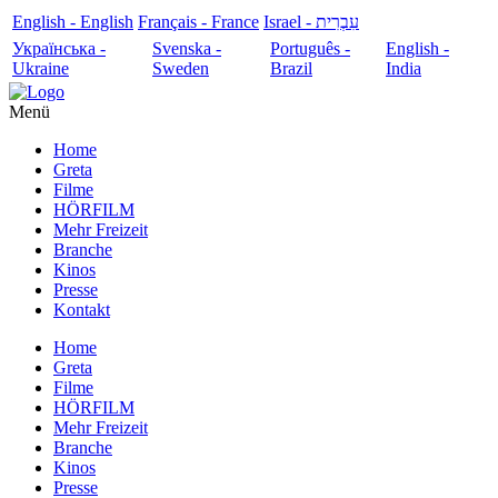
English - English
Français - France
עִבְרִית - Israel
Українська -
Svenska -
Português -
English -
Ukraine
Sweden
Brazil
India
Menü
Home
Greta
Filme
HÖRFILM
Mehr Freizeit
Branche
Kinos
Presse
Kontakt
Home
Greta
Filme
HÖRFILM
Mehr Freizeit
Branche
Kinos
Presse