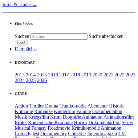
Infos & Trailer →
Film Finden
Suchen
Suche abschicken
Demnächst
KINOSTART
2013
2014
2015
2016
2017
2018
2019
2020
2021
2022
2023
2024
2025
2026
GENRE
Action
Thriller
Drama
Tragikomödie
Abenteuer
Historie
Komödie
Romanze
Kinderfilm
Familie
Dokumentation
Musik
Kriegsfilm
Krimi
Biografie
Animation
Animationsfilm
Erotik
Romantische Komödie
Horror
Dokumentarfilm
Sci-Fi
Musical
Fantasy
Roadmovie
Krimikomödie
Animation.
Comedy
test
Documentary
Comédie
Jugendmagazin
TV-