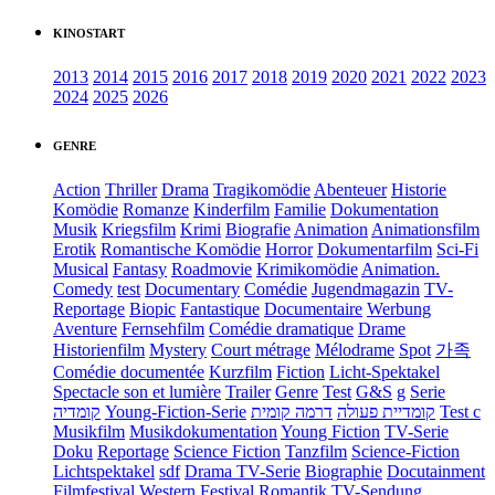
KINOSTART
2013
2014
2015
2016
2017
2018
2019
2020
2021
2022
2023
2024
2025
2026
GENRE
Action
Thriller
Drama
Tragikomödie
Abenteuer
Historie
Komödie
Romanze
Kinderfilm
Familie
Dokumentation
Musik
Kriegsfilm
Krimi
Biografie
Animation
Animationsfilm
Erotik
Romantische Komödie
Horror
Dokumentarfilm
Sci-Fi
Musical
Fantasy
Roadmovie
Krimikomödie
Animation.
Comedy
test
Documentary
Comédie
Jugendmagazin
TV-
Reportage
Biopic
Fantastique
Documentaire
Werbung
Aventure
Fernsehfilm
Comédie dramatique
Drame
Historienfilm
Mystery
Court métrage
Mélodrame
Spot
가족
Comédie documentée
Kurzfilm
Fiction
Licht-Spektakel
Spectacle son et lumière
Trailer
Genre
Test
G&S
g
Serie
קומדיה
Young-Fiction-Serie
דרמה קומית
קומדיית פעולה
Test c
Musikfilm
Musikdokumentation
Young Fiction
TV-Serie
Doku
Reportage
Science Fiction
Tanzfilm
Science-Fiction
Lichtspektakel
sdf
Drama TV-Serie
Biographie
Docutainment
Filmfestival
Western
Festival
Romantik
TV-Sendung