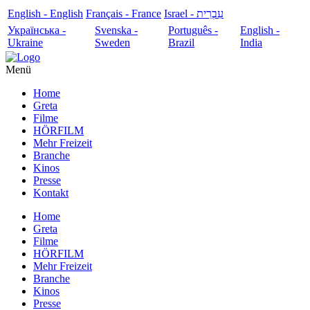
English - English
Français - France
עִבְרִית - Israel
Українська -
Svenska -
Português -
English -
Ukraine
Sweden
Brazil
India
Menü
Home
Greta
Filme
HÖRFILM
Mehr Freizeit
Branche
Kinos
Presse
Kontakt
Home
Greta
Filme
HÖRFILM
Mehr Freizeit
Branche
Kinos
Presse