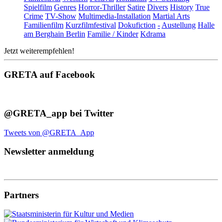
Spielfilm
Genres
Horror-Thriller
Satire
Divers
History
True
Crime
TV-Show
Multimedia-Installation
Martial Arts
Familienfilm
Kurzfilmfestival
Dokufiction
-
Austellung
Halle
am Berghain Berlin
Familie / Kinder
Kdrama
Jetzt weiterempfehlen!
GRETA auf Facebook
@GRETA_app bei Twitter
Tweets von @GRETA_App
Newsletter anmeldung
Partners