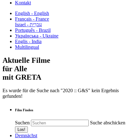
Kontakt
English - English
Français - France
עִבְרִית - Israel
Português - Brazil
Українська - Ukraine
Englis - India
Multilingual
Aktuelle Filme
für Alle
mit GRETA
Es wurde für die Suche nach "2020 :: G&S" kein Ergebnis
gefunden!
Film Finden
Suchen
Suche abschicken
Demnächst