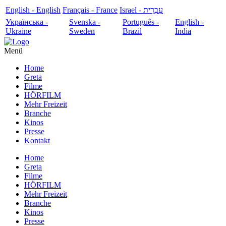
English - English
Français - France
עִבְרִית - Israel
Українська -
Svenska -
Português -
English -
Ukraine
Sweden
Brazil
India
Menü
Home
Greta
Filme
HÖRFILM
Mehr Freizeit
Branche
Kinos
Presse
Kontakt
Home
Greta
Filme
HÖRFILM
Mehr Freizeit
Branche
Kinos
Presse