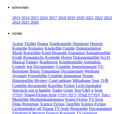
KINOSTART
2013
2014
2015
2016
2017
2018
2019
2020
2021
2022
2023
2024
2025
2026
GENRE
Action
Thriller
Drama
Tragikomödie
Abenteuer
Historie
Komödie
Romanze
Kinderfilm
Familie
Dokumentation
Musik
Kriegsfilm
Krimi
Biografie
Animation
Animationsfilm
Erotik
Romantische Komödie
Horror
Dokumentarfilm
Sci-Fi
Musical
Fantasy
Roadmovie
Krimikomödie
Animation.
Comedy
test
Documentary
Comédie
Jugendmagazin
TV-
Reportage
Biopic
Fantastique
Documentaire
Werbung
Aventure
Fernsehfilm
Comédie dramatique
Drame
Historienfilm
Mystery
Court métrage
Mélodrame
Spot
가족
Comédie documentée
Kurzfilm
Fiction
Licht-Spektakel
Spectacle son et lumière
Trailer
Genre
Test
G&S
g
Serie
קומדיה
Young-Fiction-Serie
דרמה קומית
קומדיית פעולה
Test c
Musikfilm
Musikdokumentation
Young Fiction
TV-Serie
Doku
Reportage
Science Fiction
Tanzfilm
Science-Fiction
Lichtspektakel
sdf
Drama TV-Serie
Biographie
Docutainment
Filmfestival
Western
Festival
Romantik
TV-Sendung