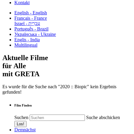
Kontakt
English - English
Français - France
עִבְרִית - Israel
Português - Brazil
Українська - Ukraine
Englis - India
Multilingual
Aktuelle Filme
für Alle
mit GRETA
Es wurde für die Suche nach "2020 :: Biopic" kein Ergebnis
gefunden!
Film Finden
Suchen
Suche abschicken
Demnächst