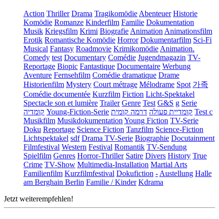
Action
Thriller
Drama
Tragikomödie
Abenteuer
Historie
Komödie
Romanze
Kinderfilm
Familie
Dokumentation
Musik
Kriegsfilm
Krimi
Biografie
Animation
Animationsfilm
Erotik
Romantische Komödie
Horror
Dokumentarfilm
Sci-Fi
Musical
Fantasy
Roadmovie
Krimikomödie
Animation.
Comedy
test
Documentary
Comédie
Jugendmagazin
TV-
Reportage
Biopic
Fantastique
Documentaire
Werbung
Aventure
Fernsehfilm
Comédie dramatique
Drame
Historienfilm
Mystery
Court métrage
Mélodrame
Spot
가족
Comédie documentée
Kurzfilm
Fiction
Licht-Spektakel
Spectacle son et lumière
Trailer
Genre
Test
G&S
g
Serie
קומדיה
Young-Fiction-Serie
דרמה קומית
קומדיית פעולה
Test c
Musikfilm
Musikdokumentation
Young Fiction
TV-Serie
Doku
Reportage
Science Fiction
Tanzfilm
Science-Fiction
Lichtspektakel
sdf
Drama TV-Serie
Biographie
Docutainment
Filmfestival
Western
Festival
Romantik
TV-Sendung
Spielfilm
Genres
Horror-Thriller
Satire
Divers
History
True
Crime
TV-Show
Multimedia-Installation
Martial Arts
Familienfilm
Kurzfilmfestival
Dokufiction
-
Austellung
Halle
am Berghain Berlin
Familie / Kinder
Kdrama
Jetzt weiterempfehlen!