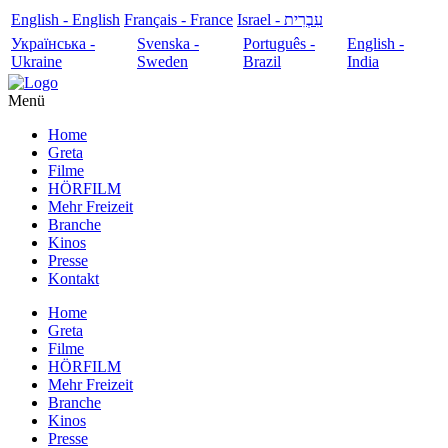
English - English
Français - France
עִבְרִית - Israel
Українська -
Svenska -
Português -
English -
Ukraine
Sweden
Brazil
India
Menü
Home
Greta
Filme
HÖRFILM
Mehr Freizeit
Branche
Kinos
Presse
Kontakt
Home
Greta
Filme
HÖRFILM
Mehr Freizeit
Branche
Kinos
Presse