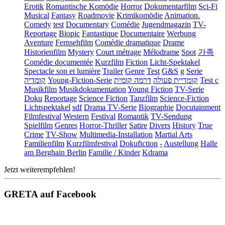
Erotik
Romantische Komödie
Horror
Dokumentarfilm
Sci-Fi
Musical
Fantasy
Roadmovie
Krimikomödie
Animation.
Comedy
test
Documentary
Comédie
Jugendmagazin
TV-
Reportage
Biopic
Fantastique
Documentaire
Werbung
Aventure
Fernsehfilm
Comédie dramatique
Drame
Historienfilm
Mystery
Court métrage
Mélodrame
Spot
가족
Comédie documentée
Kurzfilm
Fiction
Licht-Spektakel
Spectacle son et lumière
Trailer
Genre
Test
G&S
g
Serie
קומדיה
Young-Fiction-Serie
דרמה קומית
קומדיית פעולה
Test c
Musikfilm
Musikdokumentation
Young Fiction
TV-Serie
Doku
Reportage
Science Fiction
Tanzfilm
Science-Fiction
Lichtspektakel
sdf
Drama TV-Serie
Biographie
Docutainment
Filmfestival
Western
Festival
Romantik
TV-Sendung
Spielfilm
Genres
Horror-Thriller
Satire
Divers
History
True
Crime
TV-Show
Multimedia-Installation
Martial Arts
Familienfilm
Kurzfilmfestival
Dokufiction
-
Austellung
Halle
am Berghain Berlin
Familie / Kinder
Kdrama
Jetzt weiterempfehlen!
GRETA auf Facebook