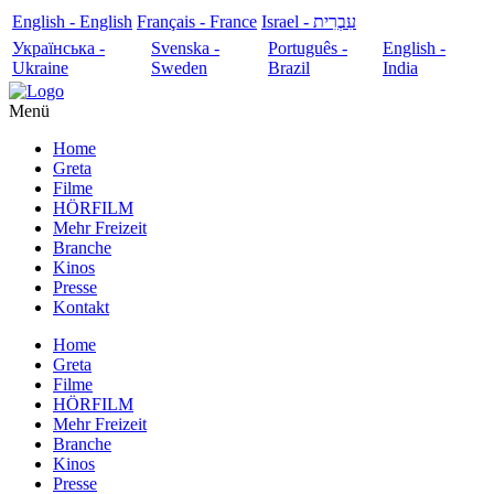
English - English
Français - France
עִבְרִית - Israel
Українська -
Svenska -
Português -
English -
Ukraine
Sweden
Brazil
India
Menü
Home
Greta
Filme
HÖRFILM
Mehr Freizeit
Branche
Kinos
Presse
Kontakt
Home
Greta
Filme
HÖRFILM
Mehr Freizeit
Branche
Kinos
Presse