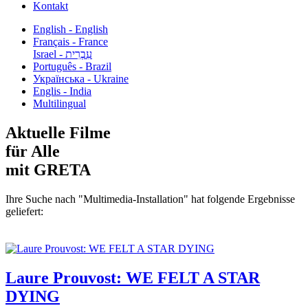
Kontakt
English - English
Français - France
עִבְרִית - Israel
Português - Brazil
Українська - Ukraine
Englis - India
Multilingual
Aktuelle Filme
für Alle
mit GRETA
Ihre Suche nach "Multimedia-Installation" hat folgende Ergebnisse
geliefert:
Laure Prouvost: WE FELT A STAR
DYING