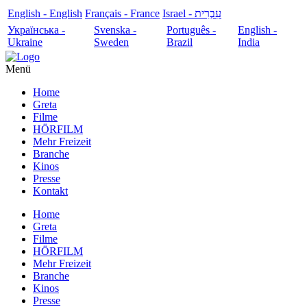
English - English
Français - France
עִבְרִית - Israel
Українська -
Svenska -
Português -
English -
Ukraine
Sweden
Brazil
India
Menü
Home
Greta
Filme
HÖRFILM
Mehr Freizeit
Branche
Kinos
Presse
Kontakt
Home
Greta
Filme
HÖRFILM
Mehr Freizeit
Branche
Kinos
Presse