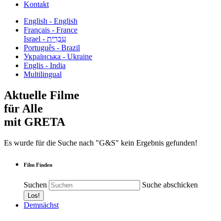
Kontakt
English - English
Français - France
עִבְרִית - Israel
Português - Brazil
Українська - Ukraine
Englis - India
Multilingual
Aktuelle Filme
für Alle
mit GRETA
Es wurde für die Suche nach "G&S" kein Ergebnis gefunden!
Film Finden
Suchen
Suche abschicken
Demnächst