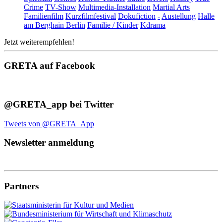
Crime
TV-Show
Multimedia-Installation
Martial Arts
Familienfilm
Kurzfilmfestival
Dokufiction
-
Austellung
Halle
am Berghain Berlin
Familie / Kinder
Kdrama
Jetzt weiterempfehlen!
GRETA auf Facebook
@GRETA_app bei Twitter
Tweets von @GRETA_App
Newsletter anmeldung
Partners