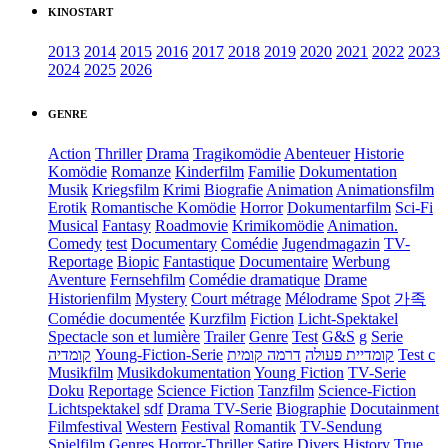
KINOSTART
2013
2014
2015
2016
2017
2018
2019
2020
2021
2022
2023
2024
2025
2026
GENRE
Action
Thriller
Drama
Tragikomödie
Abenteuer
Historie
Komödie
Romanze
Kinderfilm
Familie
Dokumentation
Musik
Kriegsfilm
Krimi
Biografie
Animation
Animationsfilm
Erotik
Romantische Komödie
Horror
Dokumentarfilm
Sci-Fi
Musical
Fantasy
Roadmovie
Krimikomödie
Animation.
Comedy
test
Documentary
Comédie
Jugendmagazin
TV-
Reportage
Biopic
Fantastique
Documentaire
Werbung
Aventure
Fernsehfilm
Comédie dramatique
Drame
Historienfilm
Mystery
Court métrage
Mélodrame
Spot
가족
Comédie documentée
Kurzfilm
Fiction
Licht-Spektakel
Spectacle son et lumière
Trailer
Genre
Test
G&S
g
Serie
קומדיה
Young-Fiction-Serie
דרמה קומית
קומדיית פעולה
Test c
Musikfilm
Musikdokumentation
Young Fiction
TV-Serie
Doku
Reportage
Science Fiction
Tanzfilm
Science-Fiction
Lichtspektakel
sdf
Drama TV-Serie
Biographie
Docutainment
Filmfestival
Western
Festival
Romantik
TV-Sendung
Spielfilm
Genres
Horror-Thriller
Satire
Divers
History
True