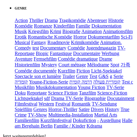
GENRE
Action
Thriller
Drama
Tragikomödie
Abenteuer
Historie
Komödie
Romanze
Kinderfilm
Familie
Dokumentation
Musik
Kriegsfilm
Krimi
Biografie
Animation
Animationsfilm
Erotik
Romantische Komödie
Horror
Dokumentarfilm
Sci-Fi
Musical
Fantasy
Roadmovie
Krimikomödie
Animation.
Comedy
test
Documentary
Comédie
Jugendmagazin
TV-
Reportage
Biopic
Fantastique
Documentaire
Werbung
Aventure
Fernsehfilm
Comédie dramatique
Drame
Historienfilm
Mystery
Court métrage
Mélodrame
Spot
가족
Comédie documentée
Kurzfilm
Fiction
Licht-Spektakel
Spectacle son et lumière
Trailer
Genre
Test
G&S
g
Serie
קומדיה
Young-Fiction-Serie
דרמה קומית
קומדיית פעולה
Test c
Musikfilm
Musikdokumentation
Young Fiction
TV-Serie
Doku
Reportage
Science Fiction
Tanzfilm
Science-Fiction
Lichtspektakel
sdf
Drama TV-Serie
Biographie
Docutainment
Filmfestival
Western
Festival
Romantik
TV-Sendung
Spielfilm
Genres
Horror-Thriller
Satire
Divers
History
True
Crime
TV-Show
Multimedia-Installation
Martial Arts
Familienfilm
Kurzfilmfestival
Dokufiction
-
Austellung
Halle
am Berghain Berlin
Familie / Kinder
Kdrama
Jetzt weiterempfehlen!