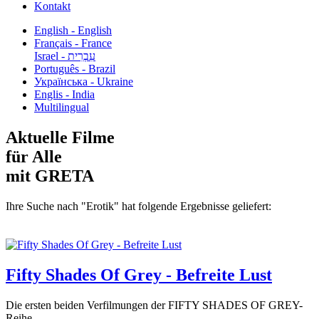
Kontakt
English - English
Français - France
עִבְרִית - Israel
Português - Brazil
Українська - Ukraine
Englis - India
Multilingual
Aktuelle Filme
für Alle
mit GRETA
Ihre Suche nach "Erotik" hat folgende Ergebnisse geliefert:
Fifty Shades Of Grey - Befreite Lust
Die ersten beiden Verfilmungen der FIFTY SHADES OF GREY-
Reihe...