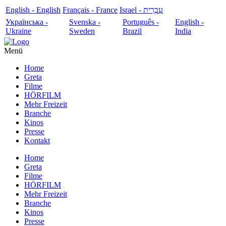
English - English
Français - France
עִבְרִית - Israel
Українська -
Svenska -
Português -
English -
Ukraine
Sweden
Brazil
India
Menü
Home
Greta
Filme
HÖRFILM
Mehr Freizeit
Branche
Kinos
Presse
Kontakt
Home
Greta
Filme
HÖRFILM
Mehr Freizeit
Branche
Kinos
Presse