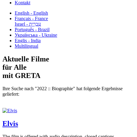
Kontakt
English - English
Français - France
עִבְרִית - Israel
Português - Brazil
Українська - Ukraine
Englis - India
Multilingual
Aktuelle Filme
für Alle
mit GRETA
Ihre Suche nach "2022 :: Biographie" hat folgende Ergebnisse
geliefert:
Elvis
The film is offered with audio description, closed captions,...