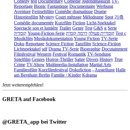
Comedy
test
Documentary
Comédie
Jugendmagazin
TV-
Reportage
Biopic
Fantastique
Documentaire
Werbung
Aventure
Fernsehfilm
Comédie dramatique
Drame
Historienfilm
Mystery
Court métrage
Mélodrame
Spot
가족
Comédie documentée
Kurzfilm
Fiction
Licht-Spektakel
Spectacle son et lumière
Trailer
Genre
Test
G&S
g
Serie
קומדיה
Young-Fiction-Serie
דרמה קומית
קומדיית פעולה
Test c
Musikfilm
Musikdokumentation
Young Fiction
TV-Serie
Doku
Reportage
Science Fiction
Tanzfilm
Science-Fiction
Lichtspektakel
sdf
Drama TV-Serie
Biographie
Docutainment
Filmfestival
Western
Festival
Romantik
TV-Sendung
Spielfilm
Genres
Horror-Thriller
Satire
Divers
History
True
Crime
TV-Show
Multimedia-Installation
Martial Arts
Familienfilm
Kurzfilmfestival
Dokufiction
-
Austellung
Halle
am Berghain Berlin
Familie / Kinder
Kdrama
Jetzt weiterempfehlen!
GRETA auf Facebook
@GRETA_app bei Twitter