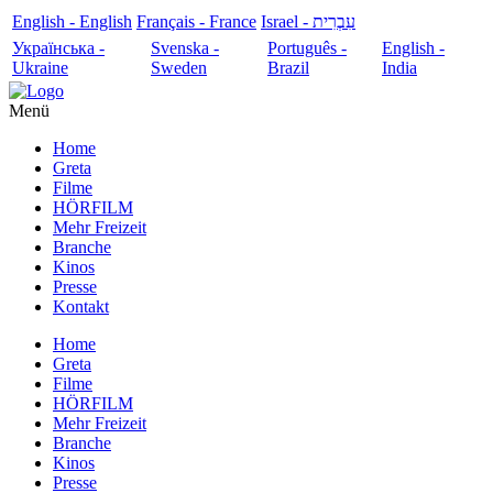
English - English
Français - France
עִבְרִית - Israel
Українська -
Svenska -
Português -
English -
Ukraine
Sweden
Brazil
India
Menü
Home
Greta
Filme
HÖRFILM
Mehr Freizeit
Branche
Kinos
Presse
Kontakt
Home
Greta
Filme
HÖRFILM
Mehr Freizeit
Branche
Kinos
Presse