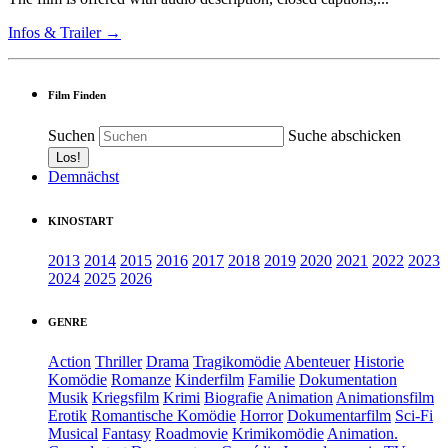
Infos & Trailer →
Film Finden
Suchen
Suche abschicken
Demnächst
KINOSTART
2013
2014
2015
2016
2017
2018
2019
2020
2021
2022
2023
2024
2025
2026
GENRE
Action
Thriller
Drama
Tragikomödie
Abenteuer
Historie
Komödie
Romanze
Kinderfilm
Familie
Dokumentation
Musik
Kriegsfilm
Krimi
Biografie
Animation
Animationsfilm
Erotik
Romantische Komödie
Horror
Dokumentarfilm
Sci-Fi
Musical
Fantasy
Roadmovie
Krimikomödie
Animation.