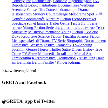
Comedy
test
Documentary
Comédie
Jugendmagazin
TV-
Reportage
Biopic
Fantastique
Documentaire
Werbung
Aventure
Fernsehfilm
Comédie dramatique
Drame
Historienfilm
Mystery
Court métrage
Mélodrame
Spot
가족
Comédie documentée
Kurzfilm
Fiction
Licht-Spektakel
Spectacle son et lumière
Trailer
Genre
Test
G&S
g
Serie
קומדיה
Young-Fiction-Serie
דרמה קומית
קומדיית פעולה
Test c
Musikfilm
Musikdokumentation
Young Fiction
TV-Serie
Doku
Reportage
Science Fiction
Tanzfilm
Science-Fiction
Lichtspektakel
sdf
Drama TV-Serie
Biographie
Docutainment
Filmfestival
Western
Festival
Romantik
TV-Sendung
Spielfilm
Genres
Horror-Thriller
Satire
Divers
History
True
Crime
TV-Show
Multimedia-Installation
Martial Arts
Familienfilm
Kurzfilmfestival
Dokufiction
-
Austellung
Halle
am Berghain Berlin
Familie / Kinder
Kdrama
Jetzt weiterempfehlen!
GRETA auf Facebook
@GRETA_app bei Twitter