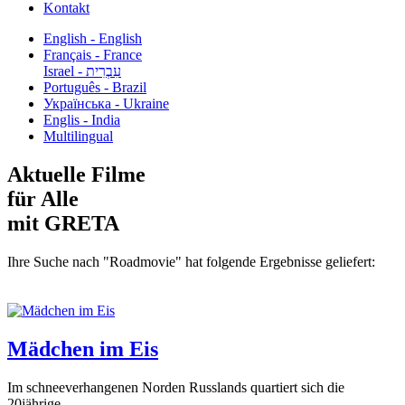
Kontakt
English - English
Français - France
עִבְרִית - Israel
Português - Brazil
Українська - Ukraine
Englis - India
Multilingual
Aktuelle Filme
für Alle
mit GRETA
Ihre Suche nach "Roadmovie" hat folgende Ergebnisse geliefert:
Mädchen im Eis
Im schneeverhangenen Norden Russlands quartiert sich die
20jährige...