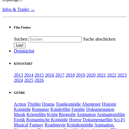
Infos & Trailer →
Film Finden
Suchen
Suche abschicken
Demnächst
KINOSTART
2013
2014
2015
2016
2017
2018
2019
2020
2021
2022
2023
2024
2025
2026
GENRE
Action
Thriller
Drama
Tragikomödie
Abenteuer
Historie
Komödie
Romanze
Kinderfilm
Familie
Dokumentation
Musik
Kriegsfilm
Krimi
Biografie
Animation
Animationsfilm
Erotik
Romantische Komödie
Horror
Dokumentarfilm
Sci-Fi
Musical
Fantasy
Roadmovie
Krimikomödie
Animation.