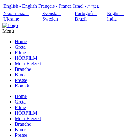
English - English
Français - France
עִבְרִית - Israel
Українська -
Svenska -
Português -
English -
Ukraine
Sweden
Brazil
India
Menü
Home
Greta
Filme
HÖRFILM
Mehr Freizeit
Branche
Kinos
Presse
Kontakt
Home
Greta
Filme
HÖRFILM
Mehr Freizeit
Branche
Kinos
Presse