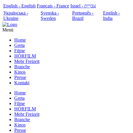
English - English
Français - France
עִבְרִית - Israel
Українська -
Svenska -
Português -
English -
Ukraine
Sweden
Brazil
India
Menü
Home
Greta
Filme
HÖRFILM
Mehr Freizeit
Branche
Kinos
Presse
Kontakt
Home
Greta
Filme
HÖRFILM
Mehr Freizeit
Branche
Kinos
Presse