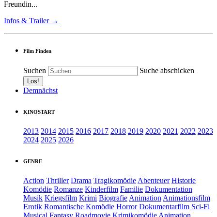
Freundin...
Infos & Trailer →
Film Finden
Suchen
Suche abschicken
Demnächst
KINOSTART
2013
2014
2015
2016
2017
2018
2019
2020
2021
2022
2023
2024
2025
2026
GENRE
Action
Thriller
Drama
Tragikomödie
Abenteuer
Historie
Komödie
Romanze
Kinderfilm
Familie
Dokumentation
Musik
Kriegsfilm
Krimi
Biografie
Animation
Animationsfilm
Erotik
Romantische Komödie
Horror
Dokumentarfilm
Sci-Fi
Musical
Fantasy
Roadmovie
Krimikomödie
Animation.