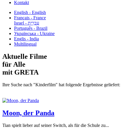
Kontakt
English - English
Français - France
עִבְרִית - Israel
Português - Brazil
Українська - Ukraine
Englis - India
Multilingual
Aktuelle Filme
für Alle
mit GRETA
Ihre Suche nach "Kinderfilm" hat folgende Ergebnisse geliefert:
Moon, der Panda
Tian spielt lieber auf seiner Switch, als für die Schule zu...