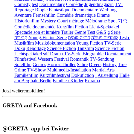
Comedy
test
Documentary
Comédie
Jugendmagazin
TV-
Reportage
Biopic
Fantastique
Documentaire
Werbung
Aventure
Fernsehfilm
Comédie dramatique
Drame
Historienfilm
Mystery
Court métrage
Mélodrame
Spot
가족
Comédie documentée
Kurzfilm
Fiction
Licht-Spektakel
Spectacle son et lumière
Trailer
Genre
Test
G&S
g
Serie
קומדיה
Young-Fiction-Serie
דרמה קומית
קומדיית פעולה
Test c
Musikfilm
Musikdokumentation
Young Fiction
TV-Serie
Doku
Reportage
Science Fiction
Tanzfilm
Science-Fiction
Lichtspektakel
sdf
Drama TV-Serie
Biographie
Docutainment
Filmfestival
Western
Festival
Romantik
TV-Sendung
Spielfilm
Genres
Horror-Thriller
Satire
Divers
History
True
Crime
TV-Show
Multimedia-Installation
Martial Arts
Familienfilm
Kurzfilmfestival
Dokufiction
-
Austellung
Halle
am Berghain Berlin
Familie / Kinder
Kdrama
Jetzt weiterempfehlen!
GRETA auf Facebook
@GRETA_app bei Twitter