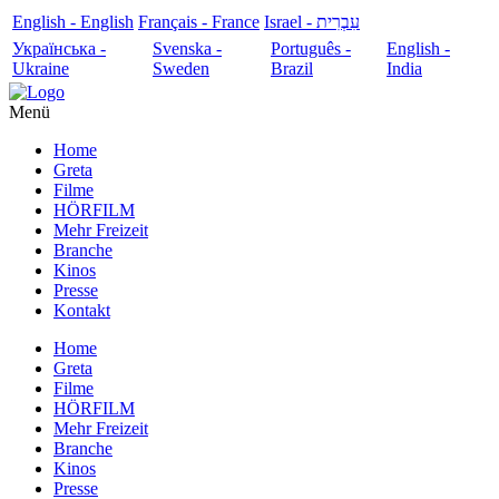
English - English
Français - France
עִבְרִית - Israel
Українська -
Svenska -
Português -
English -
Ukraine
Sweden
Brazil
India
Menü
Home
Greta
Filme
HÖRFILM
Mehr Freizeit
Branche
Kinos
Presse
Kontakt
Home
Greta
Filme
HÖRFILM
Mehr Freizeit
Branche
Kinos
Presse