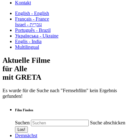
Kontakt
English - English
Français - France
עִבְרִית - Israel
Português - Brazil
Українська - Ukraine
Englis - India
Multilingual
Aktuelle Filme
für Alle
mit GRETA
Es wurde für die Suche nach "Fernsehfilm" kein Ergebnis
gefunden!
Film Finden
Suchen
Suche abschicken
Demnächst