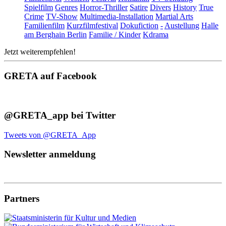
Spielfilm
Genres
Horror-Thriller
Satire
Divers
History
True
Crime
TV-Show
Multimedia-Installation
Martial Arts
Familienfilm
Kurzfilmfestival
Dokufiction
-
Austellung
Halle
am Berghain Berlin
Familie / Kinder
Kdrama
Jetzt weiterempfehlen!
GRETA auf Facebook
@GRETA_app bei Twitter
Tweets von @GRETA_App
Newsletter anmeldung
Partners