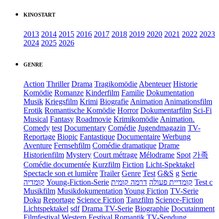
KINOSTART
2013
2014
2015
2016
2017
2018
2019
2020
2021
2022
2023
2024
2025
2026
GENRE
Action
Thriller
Drama
Tragikomödie
Abenteuer
Historie
Komödie
Romanze
Kinderfilm
Familie
Dokumentation
Musik
Kriegsfilm
Krimi
Biografie
Animation
Animationsfilm
Erotik
Romantische Komödie
Horror
Dokumentarfilm
Sci-Fi
Musical
Fantasy
Roadmovie
Krimikomödie
Animation.
Comedy
test
Documentary
Comédie
Jugendmagazin
TV-
Reportage
Biopic
Fantastique
Documentaire
Werbung
Aventure
Fernsehfilm
Comédie dramatique
Drame
Historienfilm
Mystery
Court métrage
Mélodrame
Spot
가족
Comédie documentée
Kurzfilm
Fiction
Licht-Spektakel
Spectacle son et lumière
Trailer
Genre
Test
G&S
g
Serie
קומדיה
Young-Fiction-Serie
דרמה קומית
קומדיית פעולה
Test c
Musikfilm
Musikdokumentation
Young Fiction
TV-Serie
Doku
Reportage
Science Fiction
Tanzfilm
Science-Fiction
Lichtspektakel
sdf
Drama TV-Serie
Biographie
Docutainment
Filmfestival
Western
Festival
Romantik
TV-Sendung