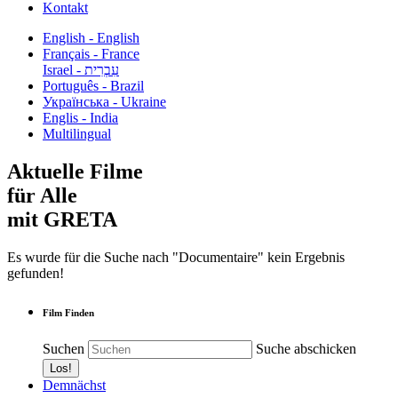
Kontakt
English - English
Français - France
עִבְרִית - Israel
Português - Brazil
Українська - Ukraine
Englis - India
Multilingual
Aktuelle Filme
für Alle
mit GRETA
Es wurde für die Suche nach "Documentaire" kein Ergebnis
gefunden!
Film Finden
Suchen
Suche abschicken
Demnächst