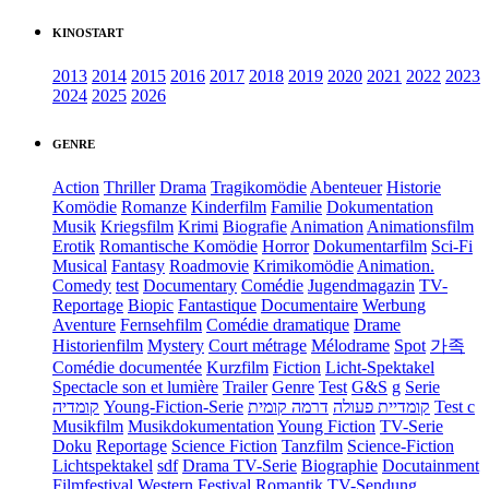
KINOSTART
2013
2014
2015
2016
2017
2018
2019
2020
2021
2022
2023
2024
2025
2026
GENRE
Action
Thriller
Drama
Tragikomödie
Abenteuer
Historie
Komödie
Romanze
Kinderfilm
Familie
Dokumentation
Musik
Kriegsfilm
Krimi
Biografie
Animation
Animationsfilm
Erotik
Romantische Komödie
Horror
Dokumentarfilm
Sci-Fi
Musical
Fantasy
Roadmovie
Krimikomödie
Animation.
Comedy
test
Documentary
Comédie
Jugendmagazin
TV-
Reportage
Biopic
Fantastique
Documentaire
Werbung
Aventure
Fernsehfilm
Comédie dramatique
Drame
Historienfilm
Mystery
Court métrage
Mélodrame
Spot
가족
Comédie documentée
Kurzfilm
Fiction
Licht-Spektakel
Spectacle son et lumière
Trailer
Genre
Test
G&S
g
Serie
קומדיה
Young-Fiction-Serie
דרמה קומית
קומדיית פעולה
Test c
Musikfilm
Musikdokumentation
Young Fiction
TV-Serie
Doku
Reportage
Science Fiction
Tanzfilm
Science-Fiction
Lichtspektakel
sdf
Drama TV-Serie
Biographie
Docutainment
Filmfestival
Western
Festival
Romantik
TV-Sendung