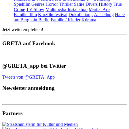
Spielfilm
Genres
Horror-Thriller
Satire
Divers
History
True
Crime
TV-Show
Multimedia-Installation
Martial Arts
Familienfilm
Kurzfilmfestival
Dokufiction
-
Austellung
Halle
am Berghain Berlin
Familie / Kinder
Kdrama
Jetzt weiterempfehlen!
GRETA auf Facebook
@GRETA_app bei Twitter
Tweets von @GRETA_App
Newsletter anmeldung
Partners