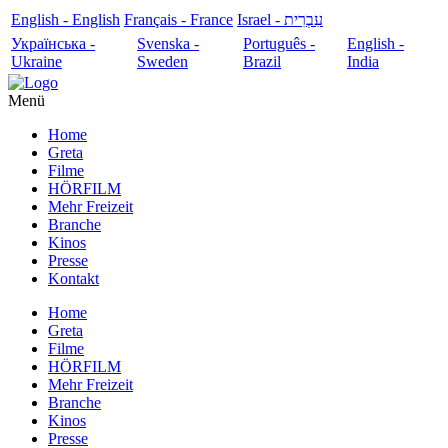
English - English
Français - France
עִבְרִית - Israel
Українська -
Svenska -
Português -
English -
Ukraine
Sweden
Brazil
India
Menü
Home
Greta
Filme
HÖRFILM
Mehr Freizeit
Branche
Kinos
Presse
Kontakt
Home
Greta
Filme
HÖRFILM
Mehr Freizeit
Branche
Kinos
Presse