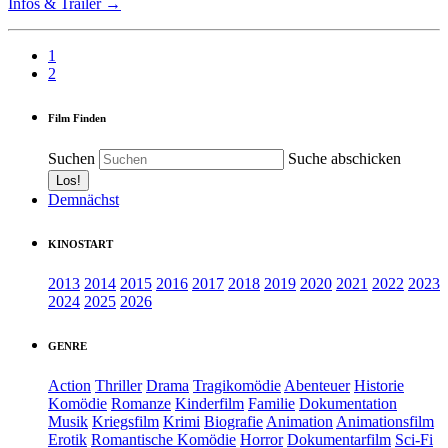
Infos & Trailer →
1
2
Film Finden
Suchen
Suche abschicken
Demnächst
KINOSTART
2013
2014
2015
2016
2017
2018
2019
2020
2021
2022
2023
2024
2025
2026
GENRE
Action
Thriller
Drama
Tragikomödie
Abenteuer
Historie
Komödie
Romanze
Kinderfilm
Familie
Dokumentation
Musik
Kriegsfilm
Krimi
Biografie
Animation
Animationsfilm
Erotik
Romantische Komödie
Horror
Dokumentarfilm
Sci-Fi