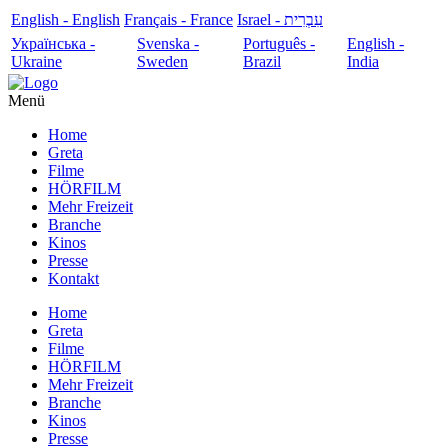
English - English
Français - France
עִבְרִית - Israel
Українська -
Svenska -
Português -
English -
Ukraine
Sweden
Brazil
India
Menü
Home
Greta
Filme
HÖRFILM
Mehr Freizeit
Branche
Kinos
Presse
Kontakt
Home
Greta
Filme
HÖRFILM
Mehr Freizeit
Branche
Kinos
Presse