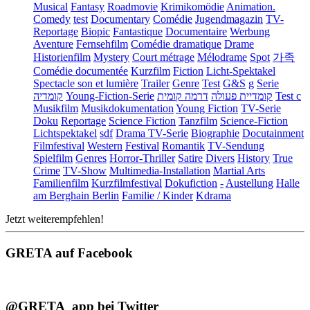
Musical
Fantasy
Roadmovie
Krimikomödie
Animation.
Comedy
test
Documentary
Comédie
Jugendmagazin
TV-
Reportage
Biopic
Fantastique
Documentaire
Werbung
Aventure
Fernsehfilm
Comédie dramatique
Drame
Historienfilm
Mystery
Court métrage
Mélodrame
Spot
가족
Comédie documentée
Kurzfilm
Fiction
Licht-Spektakel
Spectacle son et lumière
Trailer
Genre
Test
G&S
g
Serie
קומדיה
Young-Fiction-Serie
דרמה קומית
קומדיית פעולה
Test c
Musikfilm
Musikdokumentation
Young Fiction
TV-Serie
Doku
Reportage
Science Fiction
Tanzfilm
Science-Fiction
Lichtspektakel
sdf
Drama TV-Serie
Biographie
Docutainment
Filmfestival
Western
Festival
Romantik
TV-Sendung
Spielfilm
Genres
Horror-Thriller
Satire
Divers
History
True
Crime
TV-Show
Multimedia-Installation
Martial Arts
Familienfilm
Kurzfilmfestival
Dokufiction
-
Austellung
Halle
am Berghain Berlin
Familie / Kinder
Kdrama
Jetzt weiterempfehlen!
GRETA auf Facebook
@GRETA_app bei Twitter