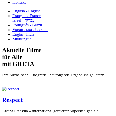
Kontakt
English - English
Français - France
עִבְרִית - Israel
Português - Brazil
Українська - Ukraine
Englis - India
Multilingual
Aktuelle Filme
für Alle
mit GRETA
Ihre Suche nach "Biografie" hat folgende Ergebnisse geliefert:
Respect
Aretha Franklin – international gefeierter Superstar, geniale...