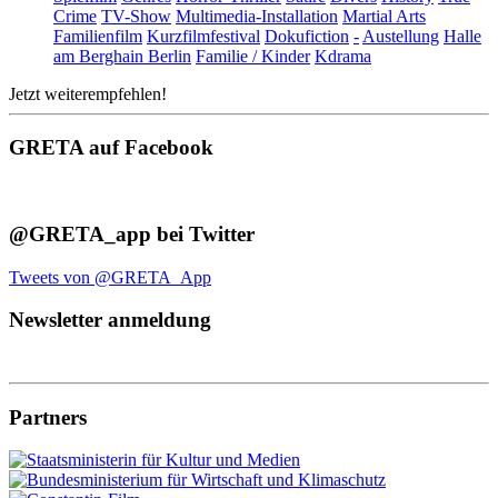
Crime
TV-Show
Multimedia-Installation
Martial Arts
Familienfilm
Kurzfilmfestival
Dokufiction
-
Austellung
Halle
am Berghain Berlin
Familie / Kinder
Kdrama
Jetzt weiterempfehlen!
GRETA auf Facebook
@GRETA_app bei Twitter
Tweets von @GRETA_App
Newsletter anmeldung
Partners