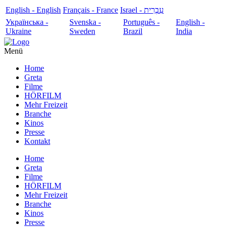
English - English
Français - France
עִבְרִית - Israel
Українська -
Svenska -
Português -
English -
Ukraine
Sweden
Brazil
India
Menü
Home
Greta
Filme
HÖRFILM
Mehr Freizeit
Branche
Kinos
Presse
Kontakt
Home
Greta
Filme
HÖRFILM
Mehr Freizeit
Branche
Kinos
Presse