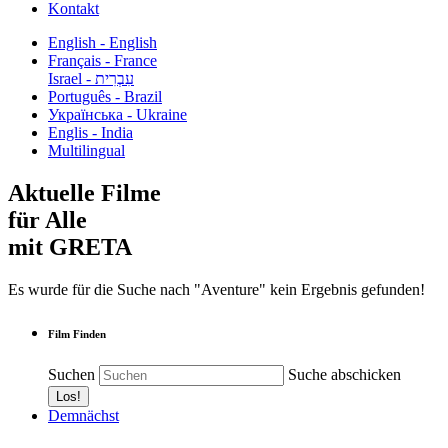
Kontakt
English - English
Français - France
עִבְרִית - Israel
Português - Brazil
Українська - Ukraine
Englis - India
Multilingual
Aktuelle Filme
für Alle
mit GRETA
Es wurde für die Suche nach "Aventure" kein Ergebnis gefunden!
Film Finden
Suchen
Suche abschicken
Demnächst