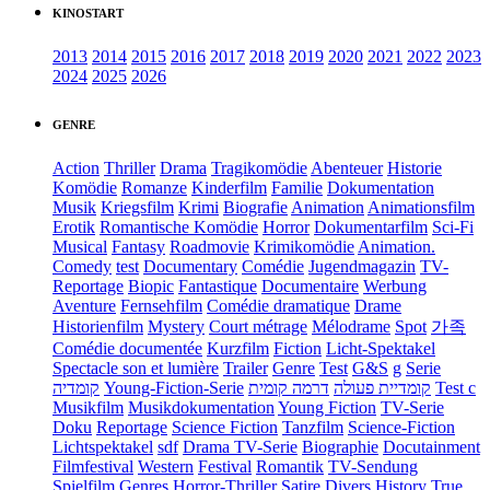
KINOSTART
2013
2014
2015
2016
2017
2018
2019
2020
2021
2022
2023
2024
2025
2026
GENRE
Action
Thriller
Drama
Tragikomödie
Abenteuer
Historie
Komödie
Romanze
Kinderfilm
Familie
Dokumentation
Musik
Kriegsfilm
Krimi
Biografie
Animation
Animationsfilm
Erotik
Romantische Komödie
Horror
Dokumentarfilm
Sci-Fi
Musical
Fantasy
Roadmovie
Krimikomödie
Animation.
Comedy
test
Documentary
Comédie
Jugendmagazin
TV-
Reportage
Biopic
Fantastique
Documentaire
Werbung
Aventure
Fernsehfilm
Comédie dramatique
Drame
Historienfilm
Mystery
Court métrage
Mélodrame
Spot
가족
Comédie documentée
Kurzfilm
Fiction
Licht-Spektakel
Spectacle son et lumière
Trailer
Genre
Test
G&S
g
Serie
קומדיה
Young-Fiction-Serie
דרמה קומית
קומדיית פעולה
Test c
Musikfilm
Musikdokumentation
Young Fiction
TV-Serie
Doku
Reportage
Science Fiction
Tanzfilm
Science-Fiction
Lichtspektakel
sdf
Drama TV-Serie
Biographie
Docutainment
Filmfestival
Western
Festival
Romantik
TV-Sendung
Spielfilm
Genres
Horror-Thriller
Satire
Divers
History
True