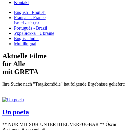
Kontakt
English - English
Français - France
עִבְרִית - Israel
Português - Brazil
Українська - Ukraine
Englis - India
Multilingual
Aktuelle Filme
für Alle
mit GRETA
Ihre Suche nach "Tragikomödie" hat folgende Ergebnisse geliefert:
Un poeta
** NUR MIT SDH-UNTERTITEL VERFÜGBAR ** Óscar
Restrepos Besessenheit...