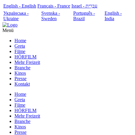
English - English
Français - France
עִבְרִית - Israel
Українська -
Svenska -
Português -
English -
Ukraine
Sweden
Brazil
India
Menü
Home
Greta
Filme
HÖRFILM
Mehr Freizeit
Branche
Kinos
Presse
Kontakt
Home
Greta
Filme
HÖRFILM
Mehr Freizeit
Branche
Kinos
Presse