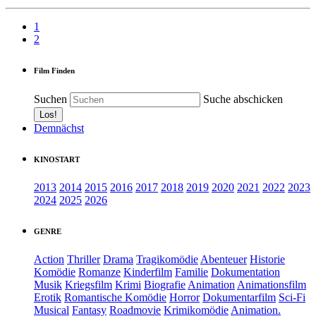
1
2
Film Finden
Suchen
Suche abschicken
Demnächst
KINOSTART
2013
2014
2015
2016
2017
2018
2019
2020
2021
2022
2023
2024
2025
2026
GENRE
Action
Thriller
Drama
Tragikomödie
Abenteuer
Historie
Komödie
Romanze
Kinderfilm
Familie
Dokumentation
Musik
Kriegsfilm
Krimi
Biografie
Animation
Animationsfilm
Erotik
Romantische Komödie
Horror
Dokumentarfilm
Sci-Fi
Musical
Fantasy
Roadmovie
Krimikomödie
Animation.