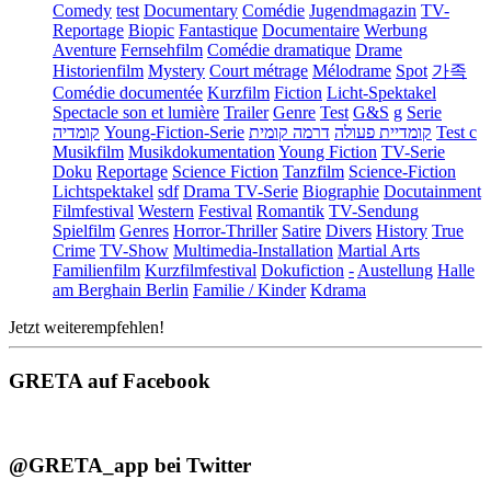
Comedy
test
Documentary
Comédie
Jugendmagazin
TV-
Reportage
Biopic
Fantastique
Documentaire
Werbung
Aventure
Fernsehfilm
Comédie dramatique
Drame
Historienfilm
Mystery
Court métrage
Mélodrame
Spot
가족
Comédie documentée
Kurzfilm
Fiction
Licht-Spektakel
Spectacle son et lumière
Trailer
Genre
Test
G&S
g
Serie
קומדיה
Young-Fiction-Serie
דרמה קומית
קומדיית פעולה
Test c
Musikfilm
Musikdokumentation
Young Fiction
TV-Serie
Doku
Reportage
Science Fiction
Tanzfilm
Science-Fiction
Lichtspektakel
sdf
Drama TV-Serie
Biographie
Docutainment
Filmfestival
Western
Festival
Romantik
TV-Sendung
Spielfilm
Genres
Horror-Thriller
Satire
Divers
History
True
Crime
TV-Show
Multimedia-Installation
Martial Arts
Familienfilm
Kurzfilmfestival
Dokufiction
-
Austellung
Halle
am Berghain Berlin
Familie / Kinder
Kdrama
Jetzt weiterempfehlen!
GRETA auf Facebook
@GRETA_app bei Twitter