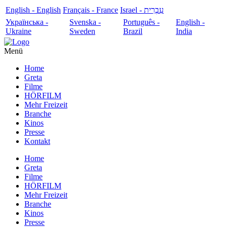
English - English
Français - France
עִבְרִית - Israel
Українська -
Svenska -
Português -
English -
Ukraine
Sweden
Brazil
India
Menü
Home
Greta
Filme
HÖRFILM
Mehr Freizeit
Branche
Kinos
Presse
Kontakt
Home
Greta
Filme
HÖRFILM
Mehr Freizeit
Branche
Kinos
Presse