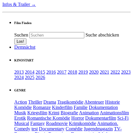
Infos & Trailer →
Film Finden
Suchen
Suche abschicken
Demnächst
KINOSTART
2013
2014
2015
2016
2017
2018
2019
2020
2021
2022
2023
2024
2025
2026
GENRE
Action
Thriller
Drama
Tragikomödie
Abenteuer
Historie
Komödie
Romanze
Kinderfilm
Familie
Dokumentation
Musik
Kriegsfilm
Krimi
Biografie
Animation
Animationsfilm
Erotik
Romantische Komödie
Horror
Dokumentarfilm
Sci-Fi
Musical
Fantasy
Roadmovie
Krimikomödie
Animation.
Comedy
test
Documentary
Comédie
Jugendmagazin
TV-