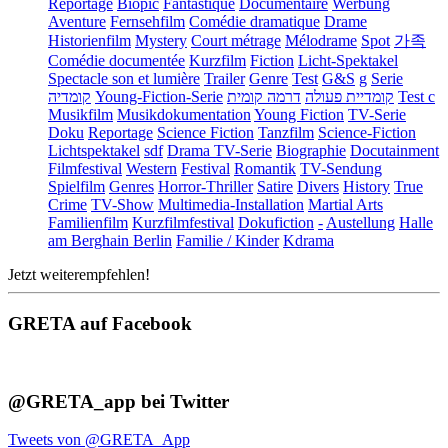
Reportage
Biopic
Fantastique
Documentaire
Werbung
Aventure
Fernsehfilm
Comédie dramatique
Drame
Historienfilm
Mystery
Court métrage
Mélodrame
Spot
가족
Comédie documentée
Kurzfilm
Fiction
Licht-Spektakel
Spectacle son et lumière
Trailer
Genre
Test
G&S
g
Serie
קומדיה
Young-Fiction-Serie
דרמה קומית
קומדיית פעולה
Test c
Musikfilm
Musikdokumentation
Young Fiction
TV-Serie
Doku
Reportage
Science Fiction
Tanzfilm
Science-Fiction
Lichtspektakel
sdf
Drama TV-Serie
Biographie
Docutainment
Filmfestival
Western
Festival
Romantik
TV-Sendung
Spielfilm
Genres
Horror-Thriller
Satire
Divers
History
True
Crime
TV-Show
Multimedia-Installation
Martial Arts
Familienfilm
Kurzfilmfestival
Dokufiction
-
Austellung
Halle
am Berghain Berlin
Familie / Kinder
Kdrama
Jetzt weiterempfehlen!
GRETA auf Facebook
@GRETA_app bei Twitter
Tweets von @GRETA_App