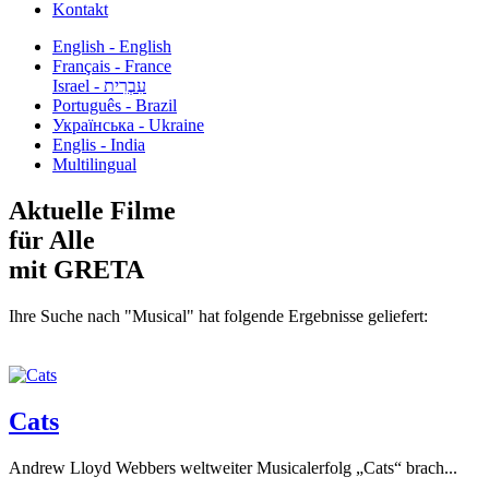
Kontakt
English - English
Français - France
עִבְרִית - Israel
Português - Brazil
Українська - Ukraine
Englis - India
Multilingual
Aktuelle Filme
für Alle
mit GRETA
Ihre Suche nach "Musical" hat folgende Ergebnisse geliefert:
Cats
Andrew Lloyd Webbers weltweiter Musicalerfolg „Cats“ brach...