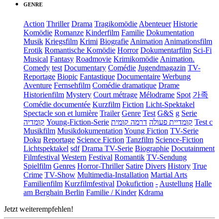
GENRE
Action
Thriller
Drama
Tragikomödie
Abenteuer
Historie
Komödie
Romanze
Kinderfilm
Familie
Dokumentation
Musik
Kriegsfilm
Krimi
Biografie
Animation
Animationsfilm
Erotik
Romantische Komödie
Horror
Dokumentarfilm
Sci-Fi
Musical
Fantasy
Roadmovie
Krimikomödie
Animation.
Comedy
test
Documentary
Comédie
Jugendmagazin
TV-
Reportage
Biopic
Fantastique
Documentaire
Werbung
Aventure
Fernsehfilm
Comédie dramatique
Drame
Historienfilm
Mystery
Court métrage
Mélodrame
Spot
가족
Comédie documentée
Kurzfilm
Fiction
Licht-Spektakel
Spectacle son et lumière
Trailer
Genre
Test
G&S
g
Serie
קומדיה
Young-Fiction-Serie
דרמה קומית
קומדיית פעולה
Test c
Musikfilm
Musikdokumentation
Young Fiction
TV-Serie
Doku
Reportage
Science Fiction
Tanzfilm
Science-Fiction
Lichtspektakel
sdf
Drama TV-Serie
Biographie
Docutainment
Filmfestival
Western
Festival
Romantik
TV-Sendung
Spielfilm
Genres
Horror-Thriller
Satire
Divers
History
True
Crime
TV-Show
Multimedia-Installation
Martial Arts
Familienfilm
Kurzfilmfestival
Dokufiction
-
Austellung
Halle
am Berghain Berlin
Familie / Kinder
Kdrama
Jetzt weiterempfehlen!