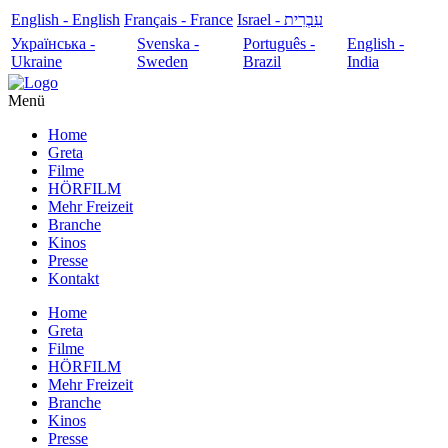
English - English
Français - France
עִבְרִית - Israel
Українська -
Svenska -
Português -
English -
Ukraine
Sweden
Brazil
India
Menü
Home
Greta
Filme
HÖRFILM
Mehr Freizeit
Branche
Kinos
Presse
Kontakt
Home
Greta
Filme
HÖRFILM
Mehr Freizeit
Branche
Kinos
Presse