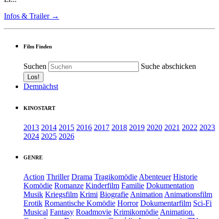
Infos & Trailer →
Film Finden
Suchen
Suche abschicken
Demnächst
KINOSTART
2013
2014
2015
2016
2017
2018
2019
2020
2021
2022
2023
2024
2025
2026
GENRE
Action
Thriller
Drama
Tragikomödie
Abenteuer
Historie
Komödie
Romanze
Kinderfilm
Familie
Dokumentation
Musik
Kriegsfilm
Krimi
Biografie
Animation
Animationsfilm
Erotik
Romantische Komödie
Horror
Dokumentarfilm
Sci-Fi
Musical
Fantasy
Roadmovie
Krimikomödie
Animation.