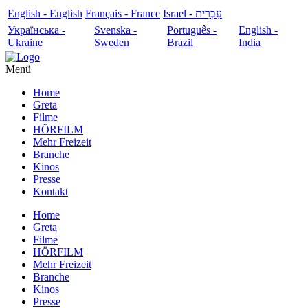
English - English
Français - France
עִבְרִית - Israel
Українська -
Svenska -
Português -
English -
Ukraine
Sweden
Brazil
India
Menü
Home
Greta
Filme
HÖRFILM
Mehr Freizeit
Branche
Kinos
Presse
Kontakt
Home
Greta
Filme
HÖRFILM
Mehr Freizeit
Branche
Kinos
Presse