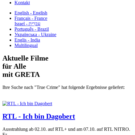
Kontakt
English - English
Français - France
עִבְרִית - Israel
Português - Brazil
Українська - Ukraine
Englis - India
Multilingual
Aktuelle Filme
für Alle
mit GRETA
Ihre Suche nach "True Crime" hat folgende Ergebnisse geliefert:
RTL - Ich bin Dagobert
Ausstrahlung ab 02.10. auf RTL+ und am 07.10. auf RTL NITRO.
Er...