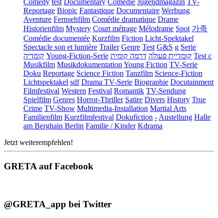
Comedy
test
Documentary
Comédie
Jugendmagazin
TV-
Reportage
Biopic
Fantastique
Documentaire
Werbung
Aventure
Fernsehfilm
Comédie dramatique
Drame
Historienfilm
Mystery
Court métrage
Mélodrame
Spot
가족
Comédie documentée
Kurzfilm
Fiction
Licht-Spektakel
Spectacle son et lumière
Trailer
Genre
Test
G&S
g
Serie
קומדיה
Young-Fiction-Serie
דרמה קומית
קומדיית פעולה
Test c
Musikfilm
Musikdokumentation
Young Fiction
TV-Serie
Doku
Reportage
Science Fiction
Tanzfilm
Science-Fiction
Lichtspektakel
sdf
Drama TV-Serie
Biographie
Docutainment
Filmfestival
Western
Festival
Romantik
TV-Sendung
Spielfilm
Genres
Horror-Thriller
Satire
Divers
History
True
Crime
TV-Show
Multimedia-Installation
Martial Arts
Familienfilm
Kurzfilmfestival
Dokufiction
-
Austellung
Halle
am Berghain Berlin
Familie / Kinder
Kdrama
Jetzt weiterempfehlen!
GRETA auf Facebook
@GRETA_app bei Twitter