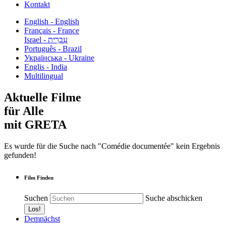
Kontakt
English - English
Français - France
עִבְרִית - Israel
Português - Brazil
Українська - Ukraine
Englis - India
Multilingual
Aktuelle Filme
für Alle
mit GRETA
Es wurde für die Suche nach "Comédie documentée" kein Ergebnis
gefunden!
Film Finden
Suchen
Suche abschicken
Demnächst