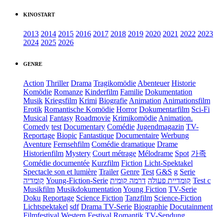
KINOSTART
2013
2014
2015
2016
2017
2018
2019
2020
2021
2022
2023
2024
2025
2026
GENRE
Action
Thriller
Drama
Tragikomödie
Abenteuer
Historie
Komödie
Romanze
Kinderfilm
Familie
Dokumentation
Musik
Kriegsfilm
Krimi
Biografie
Animation
Animationsfilm
Erotik
Romantische Komödie
Horror
Dokumentarfilm
Sci-Fi
Musical
Fantasy
Roadmovie
Krimikomödie
Animation.
Comedy
test
Documentary
Comédie
Jugendmagazin
TV-
Reportage
Biopic
Fantastique
Documentaire
Werbung
Aventure
Fernsehfilm
Comédie dramatique
Drame
Historienfilm
Mystery
Court métrage
Mélodrame
Spot
가족
Comédie documentée
Kurzfilm
Fiction
Licht-Spektakel
Spectacle son et lumière
Trailer
Genre
Test
G&S
g
Serie
קומדיה
Young-Fiction-Serie
דרמה קומית
קומדיית פעולה
Test c
Musikfilm
Musikdokumentation
Young Fiction
TV-Serie
Doku
Reportage
Science Fiction
Tanzfilm
Science-Fiction
Lichtspektakel
sdf
Drama TV-Serie
Biographie
Docutainment
Filmfestival
Western
Festival
Romantik
TV-Sendung