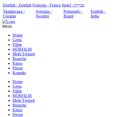
English - English
Français - France
עִבְרִית - Israel
Українська -
Svenska -
Português -
English -
Ukraine
Sweden
Brazil
India
Menü
Home
Greta
Filme
HÖRFILM
Mehr Freizeit
Branche
Kinos
Presse
Kontakt
Home
Greta
Filme
HÖRFILM
Mehr Freizeit
Branche
Kinos
Presse