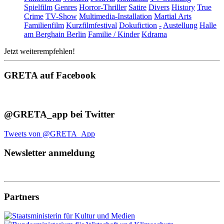
Spielfilm
Genres
Horror-Thriller
Satire
Divers
History
True
Crime
TV-Show
Multimedia-Installation
Martial Arts
Familienfilm
Kurzfilmfestival
Dokufiction
-
Austellung
Halle
am Berghain Berlin
Familie / Kinder
Kdrama
Jetzt weiterempfehlen!
GRETA auf Facebook
@GRETA_app bei Twitter
Tweets von @GRETA_App
Newsletter anmeldung
Partners