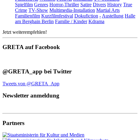
Spielfilm
Genres
Horror-Thriller
Satire
Divers
History
True
Crime
TV-Show
Multimedia-Installation
Martial Arts
Familienfilm
Kurzfilmfestival
Dokufiction
-
Austellung
Halle
am Berghain Berlin
Familie / Kinder
Kdrama
Jetzt weiterempfehlen!
GRETA auf Facebook
@GRETA_app bei Twitter
Tweets von @GRETA_App
Newsletter anmeldung
Partners