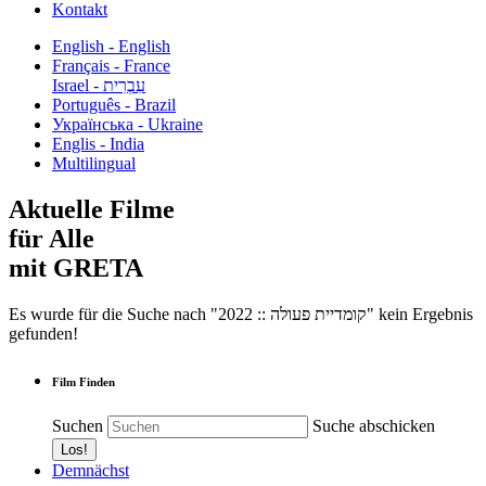
Kontakt
English - English
Français - France
עִבְרִית - Israel
Português - Brazil
Українська - Ukraine
Englis - India
Multilingual
Aktuelle Filme
für Alle
mit GRETA
Es wurde für die Suche nach "2022 :: קומדיית פעולה" kein Ergebnis
gefunden!
Film Finden
Suchen
Suche abschicken
Demnächst