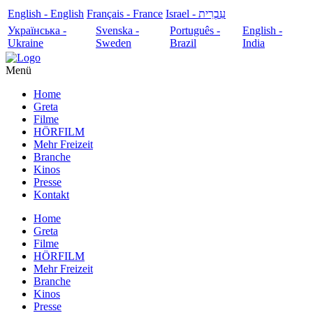
English - English
Français - France
עִבְרִית - Israel
Українська -
Svenska -
Português -
English -
Ukraine
Sweden
Brazil
India
Menü
Home
Greta
Filme
HÖRFILM
Mehr Freizeit
Branche
Kinos
Presse
Kontakt
Home
Greta
Filme
HÖRFILM
Mehr Freizeit
Branche
Kinos
Presse