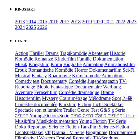
KINOSTART
2013
2014
2015
2016
2017
2018
2019
2020
2021
2022
2023
2024
2025
2026
GENRE
Action
Thriller
Drama
Tragikomödie
Abenteuer
Historie
Komödie
Romanze
Kinderfilm
Familie
Dokumentation
Musik
Kriegsfilm
Krimi
Biografie
Animation
Animationsfilm
Erotik
Romantische Komödie
Horror
Dokumentarfilm
Sci-Fi
Musical
Fantasy
Roadmovie
Krimikomödie
Animation.
Comedy
test
Documentary
Comédie
Jugendmagazin
TV-
Reportage
Biopic
Fantastique
Documentaire
Werbung
Aventure
Fernsehfilm
Comédie dramatique
Drame
Historienfilm
Mystery
Court métrage
Mélodrame
Spot
가족
Comédie documentée
Kurzfilm
Fiction
Licht-Spektakel
Spectacle son et lumière
Trailer
Genre
Test
G&S
g
Serie
קומדיה
Young-Fiction-Serie
דרמה קומית
קומדיית פעולה
Test c
Musikfilm
Musikdokumentation
Young Fiction
TV-Serie
Doku
Reportage
Science Fiction
Tanzfilm
Science-Fiction
Lichtspektakel
sdf
Drama TV-Serie
Biographie
Docutainment
Filmfestival
Western
Festival
Romantik
TV-Sendung