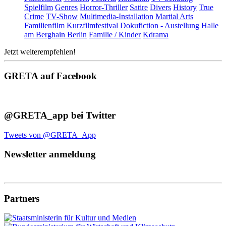
Spielfilm
Genres
Horror-Thriller
Satire
Divers
History
True
Crime
TV-Show
Multimedia-Installation
Martial Arts
Familienfilm
Kurzfilmfestival
Dokufiction
-
Austellung
Halle
am Berghain Berlin
Familie / Kinder
Kdrama
Jetzt weiterempfehlen!
GRETA auf Facebook
@GRETA_app bei Twitter
Tweets von @GRETA_App
Newsletter anmeldung
Partners