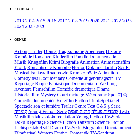
KINOSTART
2013
2014
2015
2016
2017
2018
2019
2020
2021
2022
2023
2024
2025
2026
GENRE
Action
Thriller
Drama
Tragikomödie
Abenteuer
Historie
Komödie
Romanze
Kinderfilm
Familie
Dokumentation
Musik
Kriegsfilm
Krimi
Biografie
Animation
Animationsfilm
Erotik
Romantische Komödie
Horror
Dokumentarfilm
Sci-Fi
Musical
Fantasy
Roadmovie
Krimikomödie
Animation.
Comedy
test
Documentary
Comédie
Jugendmagazin
TV-
Reportage
Biopic
Fantastique
Documentaire
Werbung
Aventure
Fernsehfilm
Comédie dramatique
Drame
Historienfilm
Mystery
Court métrage
Mélodrame
Spot
가족
Comédie documentée
Kurzfilm
Fiction
Licht-Spektakel
Spectacle son et lumière
Trailer
Genre
Test
G&S
g
Serie
קומדיה
Young-Fiction-Serie
דרמה קומית
קומדיית פעולה
Test c
Musikfilm
Musikdokumentation
Young Fiction
TV-Serie
Doku
Reportage
Science Fiction
Tanzfilm
Science-Fiction
Lichtspektakel
sdf
Drama TV-Serie
Biographie
Docutainment
Filmfestival
Western
Festival
Romantik
TV-Sendung