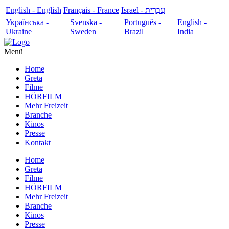
English - English
Français - France
עִבְרִית - Israel
Українська -
Svenska -
Português -
English -
Ukraine
Sweden
Brazil
India
Menü
Home
Greta
Filme
HÖRFILM
Mehr Freizeit
Branche
Kinos
Presse
Kontakt
Home
Greta
Filme
HÖRFILM
Mehr Freizeit
Branche
Kinos
Presse