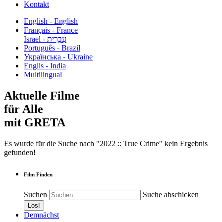
Kontakt
English - English
Français - France
עִבְרִית - Israel
Português - Brazil
Українська - Ukraine
Englis - India
Multilingual
Aktuelle Filme
für Alle
mit GRETA
Es wurde für die Suche nach "2022 :: True Crime" kein Ergebnis
gefunden!
Film Finden
Suchen
Suche abschicken
Demnächst