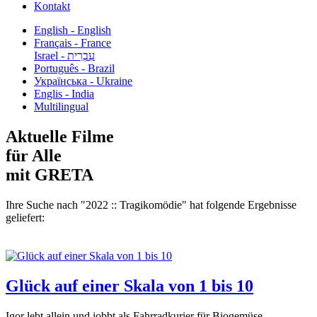
Kontakt
English - English
Français - France
עִבְרִית - Israel
Português - Brazil
Українська - Ukraine
Englis - India
Multilingual
Aktuelle Filme
für Alle
mit GRETA
Ihre Suche nach "2022 :: Tragikomödie" hat folgende Ergebnisse
geliefert:
Glück auf einer Skala von 1 bis 10
Igor lebt allein und jobbt als Fahrradkurier für Biogemüse....