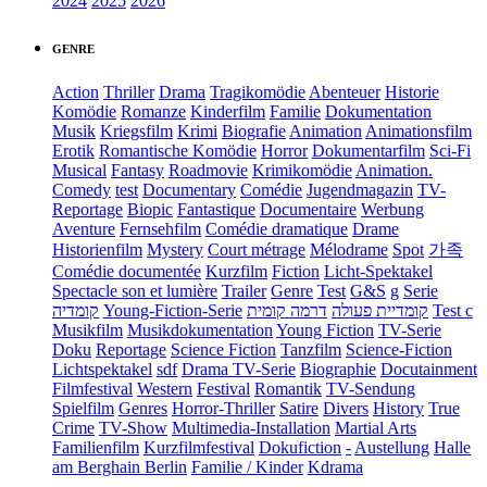
2024
2025
2026
GENRE
Action
Thriller
Drama
Tragikomödie
Abenteuer
Historie
Komödie
Romanze
Kinderfilm
Familie
Dokumentation
Musik
Kriegsfilm
Krimi
Biografie
Animation
Animationsfilm
Erotik
Romantische Komödie
Horror
Dokumentarfilm
Sci-Fi
Musical
Fantasy
Roadmovie
Krimikomödie
Animation.
Comedy
test
Documentary
Comédie
Jugendmagazin
TV-
Reportage
Biopic
Fantastique
Documentaire
Werbung
Aventure
Fernsehfilm
Comédie dramatique
Drame
Historienfilm
Mystery
Court métrage
Mélodrame
Spot
가족
Comédie documentée
Kurzfilm
Fiction
Licht-Spektakel
Spectacle son et lumière
Trailer
Genre
Test
G&S
g
Serie
קומדיה
Young-Fiction-Serie
דרמה קומית
קומדיית פעולה
Test c
Musikfilm
Musikdokumentation
Young Fiction
TV-Serie
Doku
Reportage
Science Fiction
Tanzfilm
Science-Fiction
Lichtspektakel
sdf
Drama TV-Serie
Biographie
Docutainment
Filmfestival
Western
Festival
Romantik
TV-Sendung
Spielfilm
Genres
Horror-Thriller
Satire
Divers
History
True
Crime
TV-Show
Multimedia-Installation
Martial Arts
Familienfilm
Kurzfilmfestival
Dokufiction
-
Austellung
Halle
am Berghain Berlin
Familie / Kinder
Kdrama