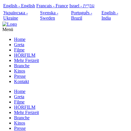
English - English
Français - France
עִבְרִית - Israel
Українська -
Svenska -
Português -
English -
Ukraine
Sweden
Brazil
India
Menü
Home
Greta
Filme
HÖRFILM
Mehr Freizeit
Branche
Kinos
Presse
Kontakt
Home
Greta
Filme
HÖRFILM
Mehr Freizeit
Branche
Kinos
Presse