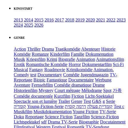
KINOSTART
2013
2014
2015
2016
2017
2018
2019
2020
2021
2022
2023
2024
2025
2026
GENRE
Action
Thriller
Drama
Tragikomödie
Abenteuer
Historie
Komödie
Romanze
Kinderfilm
Familie
Dokumentation
Musik
Kriegsfilm
Krimi
Biografie
Animation
Animationsfilm
Erotik
Romantische Komödie
Horror
Dokumentarfilm
Sci-Fi
Musical
Fantasy
Roadmovie
Krimikomödie
Animation.
Comedy
test
Documentary
Comédie
Jugendmagazin
TV-
Reportage
Biopic
Fantastique
Documentaire
Werbung
Aventure
Fernsehfilm
Comédie dramatique
Drame
Historienfilm
Mystery
Court métrage
Mélodrame
Spot
가족
Comédie documentée
Kurzfilm
Fiction
Licht-Spektakel
Spectacle son et lumière
Trailer
Genre
Test
G&S
g
Serie
קומדיה
Young-Fiction-Serie
דרמה קומית
קומדיית פעולה
Test c
Musikfilm
Musikdokumentation
Young Fiction
TV-Serie
Doku
Reportage
Science Fiction
Tanzfilm
Science-Fiction
Lichtspektakel
sdf
Drama TV-Serie
Biographie
Docutainment
Filmfestival
Western
Festival
Romantik
TV-Sendung