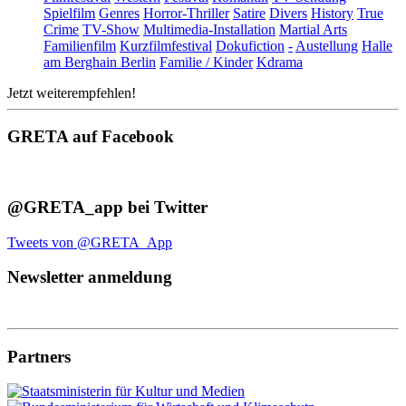
Spielfilm
Genres
Horror-Thriller
Satire
Divers
History
True
Crime
TV-Show
Multimedia-Installation
Martial Arts
Familienfilm
Kurzfilmfestival
Dokufiction
-
Austellung
Halle
am Berghain Berlin
Familie / Kinder
Kdrama
Jetzt weiterempfehlen!
GRETA auf Facebook
@GRETA_app bei Twitter
Tweets von @GRETA_App
Newsletter anmeldung
Partners