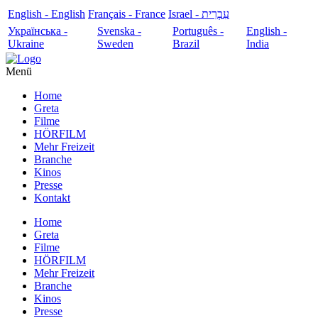
English - English
Français - France
עִבְרִית - Israel
Українська -
Svenska -
Português -
English -
Ukraine
Sweden
Brazil
India
Menü
Home
Greta
Filme
HÖRFILM
Mehr Freizeit
Branche
Kinos
Presse
Kontakt
Home
Greta
Filme
HÖRFILM
Mehr Freizeit
Branche
Kinos
Presse