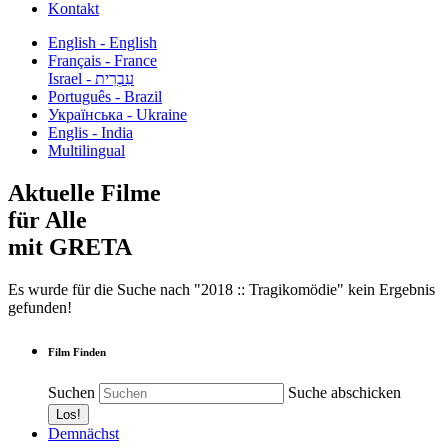
Kontakt
English - English
Français - France
עִבְרִית - Israel
Português - Brazil
Українська - Ukraine
Englis - India
Multilingual
Aktuelle Filme
für Alle
mit GRETA
Es wurde für die Suche nach "2018 :: Tragikomödie" kein Ergebnis
gefunden!
Film Finden
Suchen
Suche abschicken
Demnächst