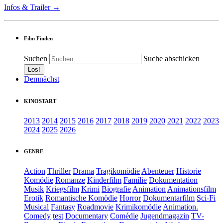
Infos & Trailer →
Film Finden
Suchen
Suche abschicken
Demnächst
KINOSTART
2013
2014
2015
2016
2017
2018
2019
2020
2021
2022
2023
2024
2025
2026
GENRE
Action
Thriller
Drama
Tragikomödie
Abenteuer
Historie
Komödie
Romanze
Kinderfilm
Familie
Dokumentation
Musik
Kriegsfilm
Krimi
Biografie
Animation
Animationsfilm
Erotik
Romantische Komödie
Horror
Dokumentarfilm
Sci-Fi
Musical
Fantasy
Roadmovie
Krimikomödie
Animation.
Comedy
test
Documentary
Comédie
Jugendmagazin
TV-