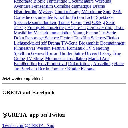
Reportage
Biopic
Fantastique
Documentaire
Werbung
Aventure
Fernsehfilm
Comédie dramatique
Drame
Historienfilm
Mystery
Court métrage
Mélodrame
Spot
가족
Comédie documentée
Kurzfilm
Fiction
Licht-Spektakel
Spectacle son et lumière
Trailer
Genre
Test
G&S
g
Serie
קומדיה
Young-Fiction-Serie
דרמה קומית
קומדיית פעולה
Test c
Musikfilm
Musikdokumentation
Young Fiction
TV-Serie
Doku
Reportage
Science Fiction
Tanzfilm
Science-Fiction
Lichtspektakel
sdf
Drama TV-Serie
Biographie
Docutainment
Filmfestival
Western
Festival
Romantik
TV-Sendung
Spielfilm
Genres
Horror-Thriller
Satire
Divers
History
True
Crime
TV-Show
Multimedia-Installation
Martial Arts
Familienfilm
Kurzfilmfestival
Dokufiction
-
Austellung
Halle
am Berghain Berlin
Familie / Kinder
Kdrama
Jetzt weiterempfehlen!
GRETA auf Facebook
@GRETA_app bei Twitter
Tweets von @GRETA_App