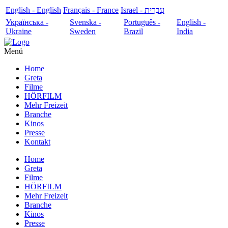
English - English
Français - France
עִבְרִית - Israel
Українська -
Svenska -
Português -
English -
Ukraine
Sweden
Brazil
India
Menü
Home
Greta
Filme
HÖRFILM
Mehr Freizeit
Branche
Kinos
Presse
Kontakt
Home
Greta
Filme
HÖRFILM
Mehr Freizeit
Branche
Kinos
Presse