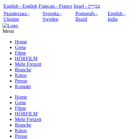
English - English
Français - France
עִבְרִית - Israel
Українська -
Svenska -
Português -
English -
Ukraine
Sweden
Brazil
India
Menü
Home
Greta
Filme
HÖRFILM
Mehr Freizeit
Branche
Kinos
Presse
Kontakt
Home
Greta
Filme
HÖRFILM
Mehr Freizeit
Branche
Kinos
Presse