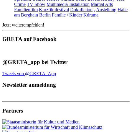
Crime
TV-Show
Multimedia-Installation
Martial Arts
Familienfilm
Kurzfilmfestival
Dokufiction
-
Austellung
Halle
am Berghain Berlin
Familie / Kinder
Kdrama
Jetzt weiterempfehlen!
GRETA auf Facebook
@GRETA_app bei Twitter
Tweets von @GRETA_App
Newsletter anmeldung
Partners