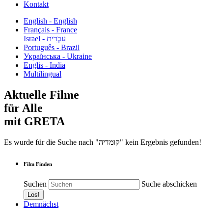
Kontakt
English - English
Français - France
עִבְרִית - Israel
Português - Brazil
Українська - Ukraine
Englis - India
Multilingual
Aktuelle Filme
für Alle
mit GRETA
Es wurde für die Suche nach "קומדיה" kein Ergebnis gefunden!
Film Finden
Suchen
Suche abschicken
Demnächst