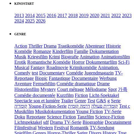
KINOSTART
2013
2014
2015
2016
2017
2018
2019
2020
2021
2022
2023
2024
2025
2026
GENRE
Action
Thriller
Drama
Tragikomödie
Abenteuer
Historie
Komödie
Romanze
Kinderfilm
Familie
Dokumentation
Musik
Kriegsfilm
Krimi
Biografie
Animation
Animationsfilm
Erotik
Romantische Komödie
Horror
Dokumentarfilm
Sci-Fi
Musical
Fantasy
Roadmovie
Krimikomödie
Animation.
Comedy
test
Documentary
Comédie
Jugendmagazin
TV-
Reportage
Biopic
Fantastique
Documentaire
Werbung
Aventure
Fernsehfilm
Comédie dramatique
Drame
Historienfilm
Mystery
Court métrage
Mélodrame
Spot
가족
Comédie documentée
Kurzfilm
Fiction
Licht-Spektakel
Spectacle son et lumière
Trailer
Genre
Test
G&S
g
Serie
קומדיה
Young-Fiction-Serie
דרמה קומית
קומדיית פעולה
Test c
Musikfilm
Musikdokumentation
Young Fiction
TV-Serie
Doku
Reportage
Science Fiction
Tanzfilm
Science-Fiction
Lichtspektakel
sdf
Drama TV-Serie
Biographie
Docutainment
Filmfestival
Western
Festival
Romantik
TV-Sendung
Spielfilm
Genres
Horror-Thriller
Satire
Divers
History
True