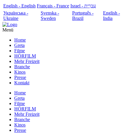
English - English
Français - France
עִבְרִית - Israel
Українська -
Svenska -
Português -
English -
Ukraine
Sweden
Brazil
India
Menü
Home
Greta
Filme
HÖRFILM
Mehr Freizeit
Branche
Kinos
Presse
Kontakt
Home
Greta
Filme
HÖRFILM
Mehr Freizeit
Branche
Kinos
Presse