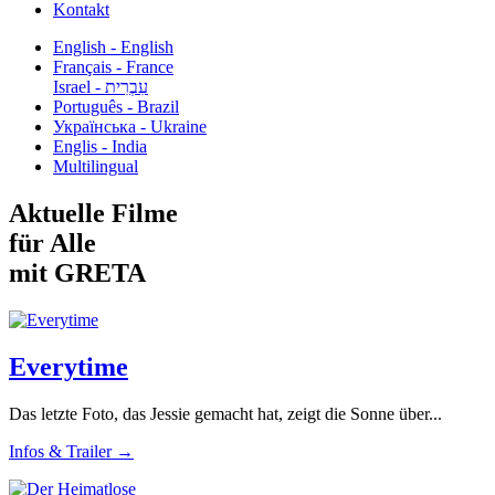
Kontakt
English - English
Français - France
עִבְרִית - Israel
Português - Brazil
Українська - Ukraine
Englis - India
Multilingual
Aktuelle Filme
für Alle
mit GRETA
Everytime
Das letzte Foto, das Jessie gemacht hat, zeigt die Sonne über...
Infos & Trailer →