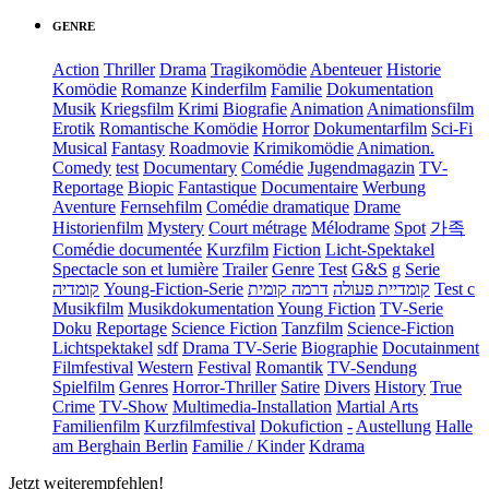
GENRE
Action
Thriller
Drama
Tragikomödie
Abenteuer
Historie
Komödie
Romanze
Kinderfilm
Familie
Dokumentation
Musik
Kriegsfilm
Krimi
Biografie
Animation
Animationsfilm
Erotik
Romantische Komödie
Horror
Dokumentarfilm
Sci-Fi
Musical
Fantasy
Roadmovie
Krimikomödie
Animation.
Comedy
test
Documentary
Comédie
Jugendmagazin
TV-
Reportage
Biopic
Fantastique
Documentaire
Werbung
Aventure
Fernsehfilm
Comédie dramatique
Drame
Historienfilm
Mystery
Court métrage
Mélodrame
Spot
가족
Comédie documentée
Kurzfilm
Fiction
Licht-Spektakel
Spectacle son et lumière
Trailer
Genre
Test
G&S
g
Serie
קומדיה
Young-Fiction-Serie
דרמה קומית
קומדיית פעולה
Test c
Musikfilm
Musikdokumentation
Young Fiction
TV-Serie
Doku
Reportage
Science Fiction
Tanzfilm
Science-Fiction
Lichtspektakel
sdf
Drama TV-Serie
Biographie
Docutainment
Filmfestival
Western
Festival
Romantik
TV-Sendung
Spielfilm
Genres
Horror-Thriller
Satire
Divers
History
True
Crime
TV-Show
Multimedia-Installation
Martial Arts
Familienfilm
Kurzfilmfestival
Dokufiction
-
Austellung
Halle
am Berghain Berlin
Familie / Kinder
Kdrama
Jetzt weiterempfehlen!