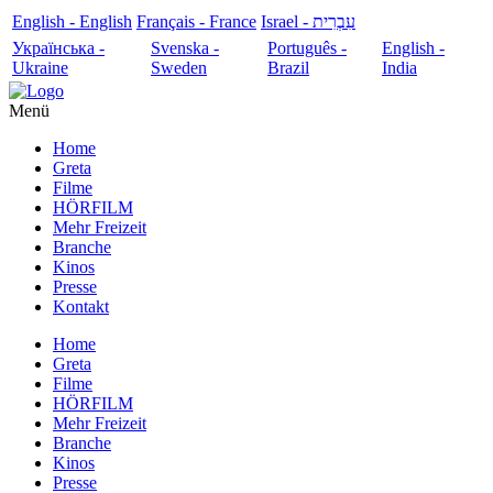
English - English
Français - France
עִבְרִית - Israel
Українська -
Svenska -
Português -
English -
Ukraine
Sweden
Brazil
India
Menü
Home
Greta
Filme
HÖRFILM
Mehr Freizeit
Branche
Kinos
Presse
Kontakt
Home
Greta
Filme
HÖRFILM
Mehr Freizeit
Branche
Kinos
Presse