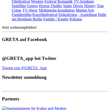
Filmfestival
Western
Festival
Romantik
TV-Sendung
Spielfilm
Genres
Horror-Thriller
Satire
Divers
History
True
Crime
TV-Show
Multimedia-Installation
Martial Arts
Familienfilm
Kurzfilmfestival
Dokufiction
-
Austellung
Halle
am Berghain Berlin
Familie / Kinder
Kdrama
Jetzt weiterempfehlen!
GRETA auf Facebook
@GRETA_app bei Twitter
Tweets von @GRETA_App
Newsletter anmeldung
Partners