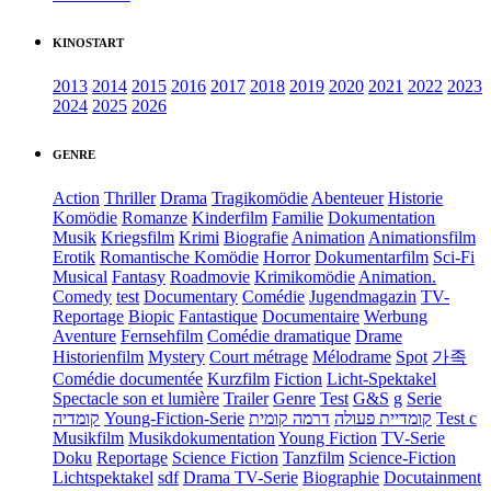
KINOSTART
2013
2014
2015
2016
2017
2018
2019
2020
2021
2022
2023
2024
2025
2026
GENRE
Action
Thriller
Drama
Tragikomödie
Abenteuer
Historie
Komödie
Romanze
Kinderfilm
Familie
Dokumentation
Musik
Kriegsfilm
Krimi
Biografie
Animation
Animationsfilm
Erotik
Romantische Komödie
Horror
Dokumentarfilm
Sci-Fi
Musical
Fantasy
Roadmovie
Krimikomödie
Animation.
Comedy
test
Documentary
Comédie
Jugendmagazin
TV-
Reportage
Biopic
Fantastique
Documentaire
Werbung
Aventure
Fernsehfilm
Comédie dramatique
Drame
Historienfilm
Mystery
Court métrage
Mélodrame
Spot
가족
Comédie documentée
Kurzfilm
Fiction
Licht-Spektakel
Spectacle son et lumière
Trailer
Genre
Test
G&S
g
Serie
קומדיה
Young-Fiction-Serie
דרמה קומית
קומדיית פעולה
Test c
Musikfilm
Musikdokumentation
Young Fiction
TV-Serie
Doku
Reportage
Science Fiction
Tanzfilm
Science-Fiction
Lichtspektakel
sdf
Drama TV-Serie
Biographie
Docutainment