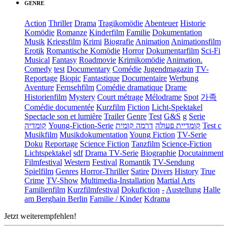
GENRE
Action
Thriller
Drama
Tragikomödie
Abenteuer
Historie
Komödie
Romanze
Kinderfilm
Familie
Dokumentation
Musik
Kriegsfilm
Krimi
Biografie
Animation
Animationsfilm
Erotik
Romantische Komödie
Horror
Dokumentarfilm
Sci-Fi
Musical
Fantasy
Roadmovie
Krimikomödie
Animation.
Comedy
test
Documentary
Comédie
Jugendmagazin
TV-
Reportage
Biopic
Fantastique
Documentaire
Werbung
Aventure
Fernsehfilm
Comédie dramatique
Drame
Historienfilm
Mystery
Court métrage
Mélodrame
Spot
가족
Comédie documentée
Kurzfilm
Fiction
Licht-Spektakel
Spectacle son et lumière
Trailer
Genre
Test
G&S
g
Serie
קומדיה
Young-Fiction-Serie
דרמה קומית
קומדיית פעולה
Test c
Musikfilm
Musikdokumentation
Young Fiction
TV-Serie
Doku
Reportage
Science Fiction
Tanzfilm
Science-Fiction
Lichtspektakel
sdf
Drama TV-Serie
Biographie
Docutainment
Filmfestival
Western
Festival
Romantik
TV-Sendung
Spielfilm
Genres
Horror-Thriller
Satire
Divers
History
True
Crime
TV-Show
Multimedia-Installation
Martial Arts
Familienfilm
Kurzfilmfestival
Dokufiction
-
Austellung
Halle
am Berghain Berlin
Familie / Kinder
Kdrama
Jetzt weiterempfehlen!