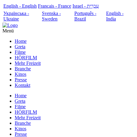
English - English
Français - France
עִבְרִית - Israel
Українська -
Svenska -
Português -
English -
Ukraine
Sweden
Brazil
India
Menü
Home
Greta
Filme
HÖRFILM
Mehr Freizeit
Branche
Kinos
Presse
Kontakt
Home
Greta
Filme
HÖRFILM
Mehr Freizeit
Branche
Kinos
Presse