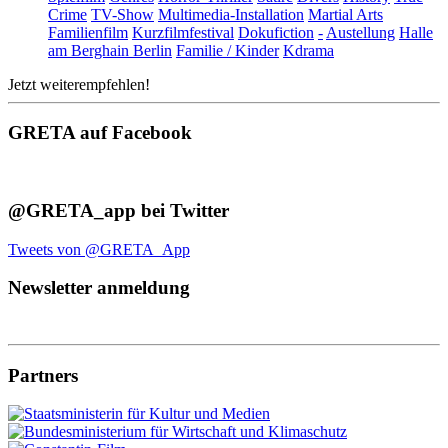
Crime
TV-Show
Multimedia-Installation
Martial Arts
Familienfilm
Kurzfilmfestival
Dokufiction
-
Austellung
Halle
am Berghain Berlin
Familie / Kinder
Kdrama
Jetzt weiterempfehlen!
GRETA auf Facebook
@GRETA_app bei Twitter
Tweets von @GRETA_App
Newsletter anmeldung
Partners