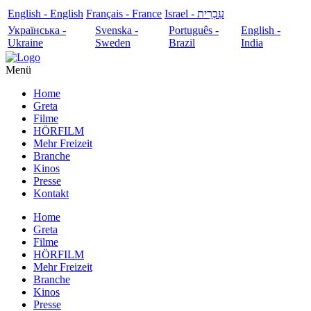
English - English
Français - France
עִבְרִית - Israel
Українська -
Svenska -
Português -
English -
Ukraine
Sweden
Brazil
India
Menü
Home
Greta
Filme
HÖRFILM
Mehr Freizeit
Branche
Kinos
Presse
Kontakt
Home
Greta
Filme
HÖRFILM
Mehr Freizeit
Branche
Kinos
Presse