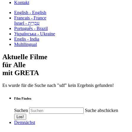
Kontakt
English - English
Français - France
עִבְרִית - Israel
Português - Brazil
Українська - Ukraine
Englis - India
Multilingual
Aktuelle Filme
für Alle
mit GRETA
Es wurde für die Suche nach "sdf" kein Ergebnis gefunden!
Film Finden
Suchen
Suche abschicken
Demnächst