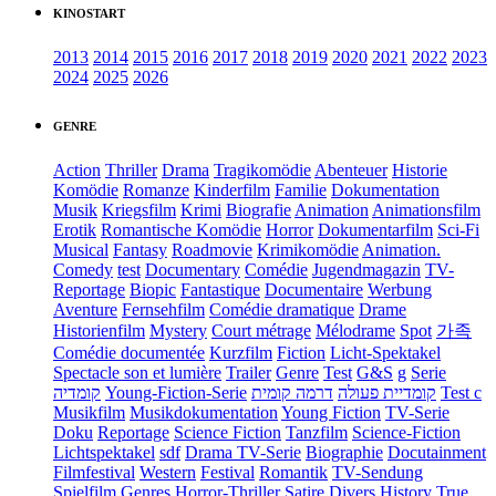
KINOSTART
2013
2014
2015
2016
2017
2018
2019
2020
2021
2022
2023
2024
2025
2026
GENRE
Action
Thriller
Drama
Tragikomödie
Abenteuer
Historie
Komödie
Romanze
Kinderfilm
Familie
Dokumentation
Musik
Kriegsfilm
Krimi
Biografie
Animation
Animationsfilm
Erotik
Romantische Komödie
Horror
Dokumentarfilm
Sci-Fi
Musical
Fantasy
Roadmovie
Krimikomödie
Animation.
Comedy
test
Documentary
Comédie
Jugendmagazin
TV-
Reportage
Biopic
Fantastique
Documentaire
Werbung
Aventure
Fernsehfilm
Comédie dramatique
Drame
Historienfilm
Mystery
Court métrage
Mélodrame
Spot
가족
Comédie documentée
Kurzfilm
Fiction
Licht-Spektakel
Spectacle son et lumière
Trailer
Genre
Test
G&S
g
Serie
קומדיה
Young-Fiction-Serie
דרמה קומית
קומדיית פעולה
Test c
Musikfilm
Musikdokumentation
Young Fiction
TV-Serie
Doku
Reportage
Science Fiction
Tanzfilm
Science-Fiction
Lichtspektakel
sdf
Drama TV-Serie
Biographie
Docutainment
Filmfestival
Western
Festival
Romantik
TV-Sendung
Spielfilm
Genres
Horror-Thriller
Satire
Divers
History
True