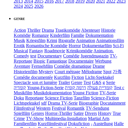
2013
2014
2015
2016
2017
2018
2019
2020
2021
2022
2023
2024
2025
2026
GENRE
Action
Thriller
Drama
Tragikomödie
Abenteuer
Historie
Komödie
Romanze
Kinderfilm
Familie
Dokumentation
Musik
Kriegsfilm
Krimi
Biografie
Animation
Animationsfilm
Erotik
Romantische Komödie
Horror
Dokumentarfilm
Sci-Fi
Musical
Fantasy
Roadmovie
Krimikomödie
Animation.
Comedy
test
Documentary
Comédie
Jugendmagazin
TV-
Reportage
Biopic
Fantastique
Documentaire
Werbung
Aventure
Fernsehfilm
Comédie dramatique
Drame
Historienfilm
Mystery
Court métrage
Mélodrame
Spot
가족
Comédie documentée
Kurzfilm
Fiction
Licht-Spektakel
Spectacle son et lumière
Trailer
Genre
Test
G&S
g
Serie
קומדיה
Young-Fiction-Serie
דרמה קומית
קומדיית פעולה
Test c
Musikfilm
Musikdokumentation
Young Fiction
TV-Serie
Doku
Reportage
Science Fiction
Tanzfilm
Science-Fiction
Lichtspektakel
sdf
Drama TV-Serie
Biographie
Docutainment
Filmfestival
Western
Festival
Romantik
TV-Sendung
Spielfilm
Genres
Horror-Thriller
Satire
Divers
History
True
Crime
TV-Show
Multimedia-Installation
Martial Arts
Familienfilm
Kurzfilmfestival
Dokufiction
-
Austellung
Halle