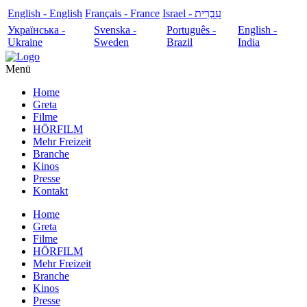
English - English
Français - France
עִבְרִית - Israel
Українська -
Svenska -
Português -
English -
Ukraine
Sweden
Brazil
India
Menü
Home
Greta
Filme
HÖRFILM
Mehr Freizeit
Branche
Kinos
Presse
Kontakt
Home
Greta
Filme
HÖRFILM
Mehr Freizeit
Branche
Kinos
Presse