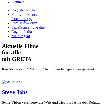
Kontakt
English - English
Français - France
עִבְרִית - Israel
Português - Brazil
Українська - Ukraine
Englis - India
Multilingual
Aktuelle Filme
für Alle
mit GRETA
Ihre Suche nach "2015 :: g" hat folgende Ergebnisse geliefert:
Steve Jobs
Seine Vision veränderte die Welt und trieb ihn fast in den Ruin:...