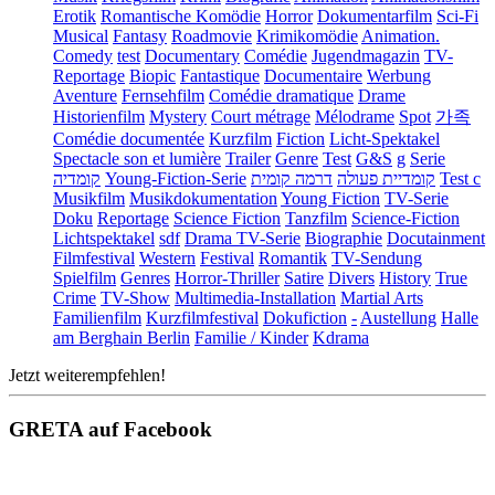
Erotik
Romantische Komödie
Horror
Dokumentarfilm
Sci-Fi
Musical
Fantasy
Roadmovie
Krimikomödie
Animation.
Comedy
test
Documentary
Comédie
Jugendmagazin
TV-
Reportage
Biopic
Fantastique
Documentaire
Werbung
Aventure
Fernsehfilm
Comédie dramatique
Drame
Historienfilm
Mystery
Court métrage
Mélodrame
Spot
가족
Comédie documentée
Kurzfilm
Fiction
Licht-Spektakel
Spectacle son et lumière
Trailer
Genre
Test
G&S
g
Serie
קומדיה
Young-Fiction-Serie
דרמה קומית
קומדיית פעולה
Test c
Musikfilm
Musikdokumentation
Young Fiction
TV-Serie
Doku
Reportage
Science Fiction
Tanzfilm
Science-Fiction
Lichtspektakel
sdf
Drama TV-Serie
Biographie
Docutainment
Filmfestival
Western
Festival
Romantik
TV-Sendung
Spielfilm
Genres
Horror-Thriller
Satire
Divers
History
True
Crime
TV-Show
Multimedia-Installation
Martial Arts
Familienfilm
Kurzfilmfestival
Dokufiction
-
Austellung
Halle
am Berghain Berlin
Familie / Kinder
Kdrama
Jetzt weiterempfehlen!
GRETA auf Facebook