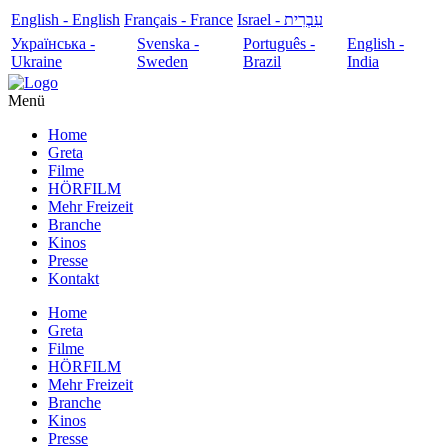
English - English
Français - France
עִבְרִית - Israel
Українська -
Svenska -
Português -
English -
Ukraine
Sweden
Brazil
India
Menü
Home
Greta
Filme
HÖRFILM
Mehr Freizeit
Branche
Kinos
Presse
Kontakt
Home
Greta
Filme
HÖRFILM
Mehr Freizeit
Branche
Kinos
Presse