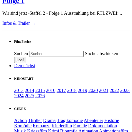
Folge 1
Wir sind jetzt -Staffel 2 - Folge 1 Ausstrahlung bei RTLZWEI:...
Infos & Trailer →
Film Finden
Suchen
Suche abschicken
Demnächst
KINOSTART
2013
2014
2015
2016
2017
2018
2019
2020
2021
2022
2023
2024
2025
2026
GENRE
Action
Thriller
Drama
Tragikomödie
Abenteuer
Historie
Komödie
Romanze
Kinderfilm
Familie
Dokumentation
Musik
Kriegsfilm
Krimi
Biografie
Animation
Animationsfilm