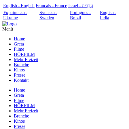
English - English
Français - France
עִבְרִית - Israel
Українська -
Svenska -
Português -
English -
Ukraine
Sweden
Brazil
India
Menü
Home
Greta
Filme
HÖRFILM
Mehr Freizeit
Branche
Kinos
Presse
Kontakt
Home
Greta
Filme
HÖRFILM
Mehr Freizeit
Branche
Kinos
Presse