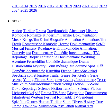
2013
2014
2015
2016
2017
2018
2019
2020
2021
2022
2023
2024
2025
2026
GENRE
Action
Thriller
Drama
Tragikomödie
Abenteuer
Historie
Komödie
Romanze
Kinderfilm
Familie
Dokumentation
Musik
Kriegsfilm
Krimi
Biografie
Animation
Animationsfilm
Erotik
Romantische Komödie
Horror
Dokumentarfilm
Sci-Fi
Musical
Fantasy
Roadmovie
Krimikomödie
Animation.
Comedy
test
Documentary
Comédie
Jugendmagazin
TV-
Reportage
Biopic
Fantastique
Documentaire
Werbung
Aventure
Fernsehfilm
Comédie dramatique
Drame
Historienfilm
Mystery
Court métrage
Mélodrame
Spot
가족
Comédie documentée
Kurzfilm
Fiction
Licht-Spektakel
Spectacle son et lumière
Trailer
Genre
Test
G&S
g
Serie
קומדיה
Young-Fiction-Serie
דרמה קומית
קומדיית פעולה
Test c
Musikfilm
Musikdokumentation
Young Fiction
TV-Serie
Doku
Reportage
Science Fiction
Tanzfilm
Science-Fiction
Lichtspektakel
sdf
Drama TV-Serie
Biographie
Docutainment
Filmfestival
Western
Festival
Romantik
TV-Sendung
Spielfilm
Genres
Horror-Thriller
Satire
Divers
History
True
Crime
TV-Show
Multimedia-Installation
Martial Arts