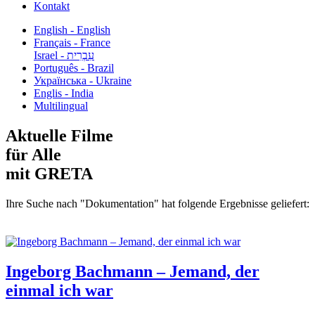
Kontakt
English - English
Français - France
עִבְרִית - Israel
Português - Brazil
Українська - Ukraine
Englis - India
Multilingual
Aktuelle Filme
für Alle
mit GRETA
Ihre Suche nach "Dokumentation" hat folgende Ergebnisse geliefert:
Ingeborg Bachmann – Jemand, der
einmal ich war