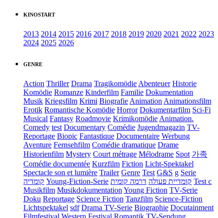
KINOSTART
2013
2014
2015
2016
2017
2018
2019
2020
2021
2022
2023
2024
2025
2026
GENRE
Action
Thriller
Drama
Tragikomödie
Abenteuer
Historie
Komödie
Romanze
Kinderfilm
Familie
Dokumentation
Musik
Kriegsfilm
Krimi
Biografie
Animation
Animationsfilm
Erotik
Romantische Komödie
Horror
Dokumentarfilm
Sci-Fi
Musical
Fantasy
Roadmovie
Krimikomödie
Animation.
Comedy
test
Documentary
Comédie
Jugendmagazin
TV-
Reportage
Biopic
Fantastique
Documentaire
Werbung
Aventure
Fernsehfilm
Comédie dramatique
Drame
Historienfilm
Mystery
Court métrage
Mélodrame
Spot
가족
Comédie documentée
Kurzfilm
Fiction
Licht-Spektakel
Spectacle son et lumière
Trailer
Genre
Test
G&S
g
Serie
קומדיה
Young-Fiction-Serie
דרמה קומית
קומדיית פעולה
Test c
Musikfilm
Musikdokumentation
Young Fiction
TV-Serie
Doku
Reportage
Science Fiction
Tanzfilm
Science-Fiction
Lichtspektakel
sdf
Drama TV-Serie
Biographie
Docutainment
Filmfestival
Western
Festival
Romantik
TV-Sendung