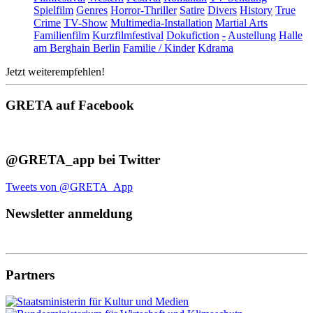
Spielfilm
Genres
Horror-Thriller
Satire
Divers
History
True
Crime
TV-Show
Multimedia-Installation
Martial Arts
Familienfilm
Kurzfilmfestival
Dokufiction
-
Austellung
Halle
am Berghain Berlin
Familie / Kinder
Kdrama
Jetzt weiterempfehlen!
GRETA auf Facebook
@GRETA_app bei Twitter
Tweets von @GRETA_App
Newsletter anmeldung
Partners