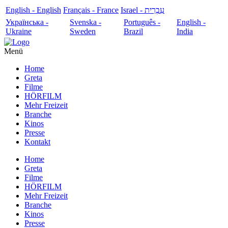
English - English
Français - France
עִבְרִית - Israel
Українська -
Svenska -
Português -
English -
Ukraine
Sweden
Brazil
India
Menü
Home
Greta
Filme
HÖRFILM
Mehr Freizeit
Branche
Kinos
Presse
Kontakt
Home
Greta
Filme
HÖRFILM
Mehr Freizeit
Branche
Kinos
Presse