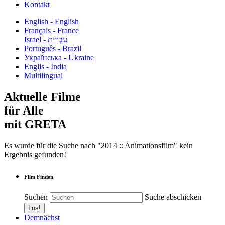
Kontakt
English - English
Français - France
עִבְרִית - Israel
Português - Brazil
Українська - Ukraine
Englis - India
Multilingual
Aktuelle Filme
für Alle
mit GRETA
Es wurde für die Suche nach "2014 :: Animationsfilm" kein
Ergebnis gefunden!
Film Finden
Suchen
Suche abschicken
Demnächst