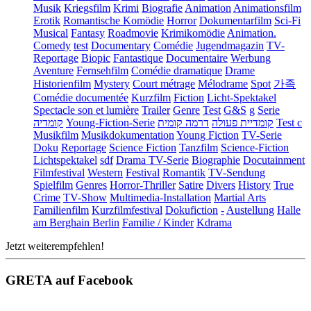
Musik
Kriegsfilm
Krimi
Biografie
Animation
Animationsfilm
Erotik
Romantische Komödie
Horror
Dokumentarfilm
Sci-Fi
Musical
Fantasy
Roadmovie
Krimikomödie
Animation.
Comedy
test
Documentary
Comédie
Jugendmagazin
TV-
Reportage
Biopic
Fantastique
Documentaire
Werbung
Aventure
Fernsehfilm
Comédie dramatique
Drame
Historienfilm
Mystery
Court métrage
Mélodrame
Spot
가족
Comédie documentée
Kurzfilm
Fiction
Licht-Spektakel
Spectacle son et lumière
Trailer
Genre
Test
G&S
g
Serie
קומדיה
Young-Fiction-Serie
דרמה קומית
קומדיית פעולה
Test c
Musikfilm
Musikdokumentation
Young Fiction
TV-Serie
Doku
Reportage
Science Fiction
Tanzfilm
Science-Fiction
Lichtspektakel
sdf
Drama TV-Serie
Biographie
Docutainment
Filmfestival
Western
Festival
Romantik
TV-Sendung
Spielfilm
Genres
Horror-Thriller
Satire
Divers
History
True
Crime
TV-Show
Multimedia-Installation
Martial Arts
Familienfilm
Kurzfilmfestival
Dokufiction
-
Austellung
Halle
am Berghain Berlin
Familie / Kinder
Kdrama
Jetzt weiterempfehlen!
GRETA auf Facebook