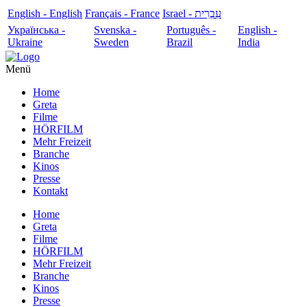
English - English
Français - France
עִבְרִית - Israel
Українська -
Svenska -
Português -
English -
Ukraine
Sweden
Brazil
India
Menü
Home
Greta
Filme
HÖRFILM
Mehr Freizeit
Branche
Kinos
Presse
Kontakt
Home
Greta
Filme
HÖRFILM
Mehr Freizeit
Branche
Kinos
Presse