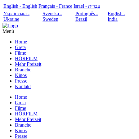
English - English
Français - France
עִבְרִית - Israel
Українська -
Svenska -
Português -
English -
Ukraine
Sweden
Brazil
India
Menü
Home
Greta
Filme
HÖRFILM
Mehr Freizeit
Branche
Kinos
Presse
Kontakt
Home
Greta
Filme
HÖRFILM
Mehr Freizeit
Branche
Kinos
Presse