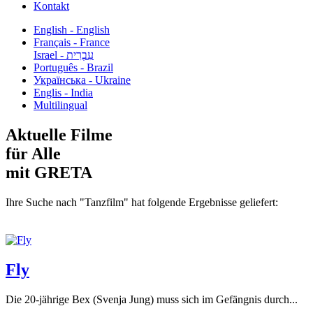
Kontakt
English - English
Français - France
עִבְרִית - Israel
Português - Brazil
Українська - Ukraine
Englis - India
Multilingual
Aktuelle Filme
für Alle
mit GRETA
Ihre Suche nach "Tanzfilm" hat folgende Ergebnisse geliefert:
Fly
Die 20-jährige Bex (Svenja Jung) muss sich im Gefängnis durch...