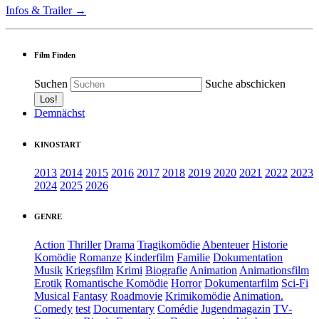
Infos & Trailer →
Film Finden
Suchen
Suche abschicken
Demnächst
KINOSTART
2013
2014
2015
2016
2017
2018
2019
2020
2021
2022
2023
2024
2025
2026
GENRE
Action
Thriller
Drama
Tragikomödie
Abenteuer
Historie
Komödie
Romanze
Kinderfilm
Familie
Dokumentation
Musik
Kriegsfilm
Krimi
Biografie
Animation
Animationsfilm
Erotik
Romantische Komödie
Horror
Dokumentarfilm
Sci-Fi
Musical
Fantasy
Roadmovie
Krimikomödie
Animation.
Comedy
test
Documentary
Comédie
Jugendmagazin
TV-