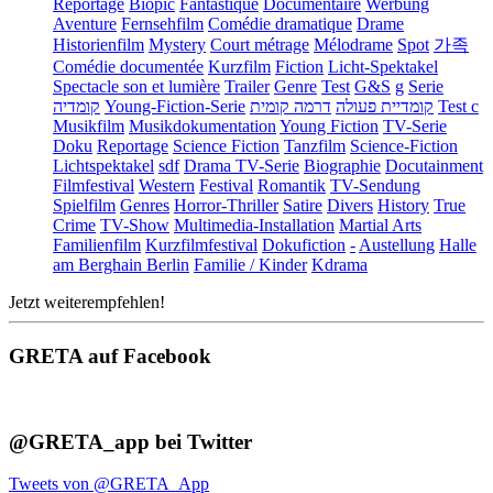
Reportage
Biopic
Fantastique
Documentaire
Werbung
Aventure
Fernsehfilm
Comédie dramatique
Drame
Historienfilm
Mystery
Court métrage
Mélodrame
Spot
가족
Comédie documentée
Kurzfilm
Fiction
Licht-Spektakel
Spectacle son et lumière
Trailer
Genre
Test
G&S
g
Serie
קומדיה
Young-Fiction-Serie
דרמה קומית
קומדיית פעולה
Test c
Musikfilm
Musikdokumentation
Young Fiction
TV-Serie
Doku
Reportage
Science Fiction
Tanzfilm
Science-Fiction
Lichtspektakel
sdf
Drama TV-Serie
Biographie
Docutainment
Filmfestival
Western
Festival
Romantik
TV-Sendung
Spielfilm
Genres
Horror-Thriller
Satire
Divers
History
True
Crime
TV-Show
Multimedia-Installation
Martial Arts
Familienfilm
Kurzfilmfestival
Dokufiction
-
Austellung
Halle
am Berghain Berlin
Familie / Kinder
Kdrama
Jetzt weiterempfehlen!
GRETA auf Facebook
@GRETA_app bei Twitter
Tweets von @GRETA_App