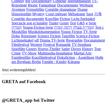
Comedy
test
Documentary
Comédie
Jugendmagazin
TV-
Reportage
Biopic
Fantastique
Documentaire
Werbung
Aventure
Fernsehfilm
Comédie dramatique
Drame
Historienfilm
Mystery
Court métrage
Mélodrame
Spot
가족
Comédie documentée
Kurzfilm
Fiction
Licht-Spektakel
Spectacle son et lumière
Trailer
Genre
Test
G&S
g
Serie
קומדיה
Young-Fiction-Serie
דרמה קומית
קומדיית פעולה
Test c
Musikfilm
Musikdokumentation
Young Fiction
TV-Serie
Doku
Reportage
Science Fiction
Tanzfilm
Science-Fiction
Lichtspektakel
sdf
Drama TV-Serie
Biographie
Docutainment
Filmfestival
Western
Festival
Romantik
TV-Sendung
Spielfilm
Genres
Horror-Thriller
Satire
Divers
History
True
Crime
TV-Show
Multimedia-Installation
Martial Arts
Familienfilm
Kurzfilmfestival
Dokufiction
-
Austellung
Halle
am Berghain Berlin
Familie / Kinder
Kdrama
Jetzt weiterempfehlen!
GRETA auf Facebook
@GRETA_app bei Twitter