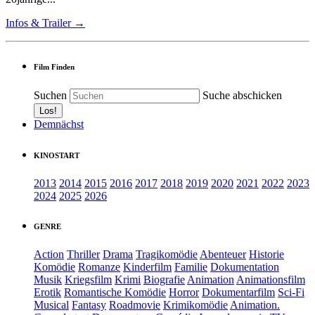
Infos & Trailer →
Film Finden
Suchen
Suche abschicken
Demnächst
KINOSTART
2013
2014
2015
2016
2017
2018
2019
2020
2021
2022
2023
2024
2025
2026
GENRE
Action
Thriller
Drama
Tragikomödie
Abenteuer
Historie
Komödie
Romanze
Kinderfilm
Familie
Dokumentation
Musik
Kriegsfilm
Krimi
Biografie
Animation
Animationsfilm
Erotik
Romantische Komödie
Horror
Dokumentarfilm
Sci-Fi
Musical
Fantasy
Roadmovie
Krimikomödie
Animation.