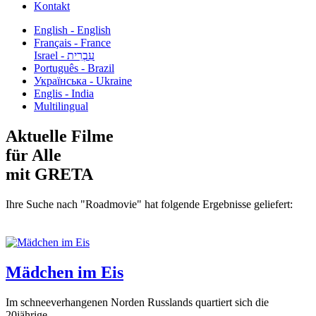
Kontakt
English - English
Français - France
עִבְרִית - Israel
Português - Brazil
Українська - Ukraine
Englis - India
Multilingual
Aktuelle Filme
für Alle
mit GRETA
Ihre Suche nach "Roadmovie" hat folgende Ergebnisse geliefert:
Mädchen im Eis
Im schneeverhangenen Norden Russlands quartiert sich die
20jährige...