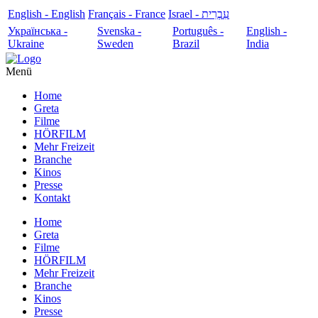
English - English
Français - France
עִבְרִית - Israel
Українська -
Svenska -
Português -
English -
Ukraine
Sweden
Brazil
India
Menü
Home
Greta
Filme
HÖRFILM
Mehr Freizeit
Branche
Kinos
Presse
Kontakt
Home
Greta
Filme
HÖRFILM
Mehr Freizeit
Branche
Kinos
Presse