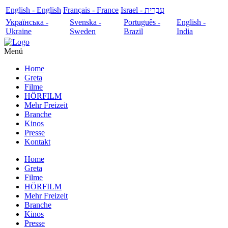
English - English
Français - France
עִבְרִית - Israel
Українська -
Svenska -
Português -
English -
Ukraine
Sweden
Brazil
India
Menü
Home
Greta
Filme
HÖRFILM
Mehr Freizeit
Branche
Kinos
Presse
Kontakt
Home
Greta
Filme
HÖRFILM
Mehr Freizeit
Branche
Kinos
Presse