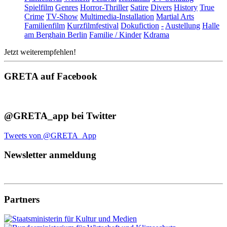
Spielfilm
Genres
Horror-Thriller
Satire
Divers
History
True
Crime
TV-Show
Multimedia-Installation
Martial Arts
Familienfilm
Kurzfilmfestival
Dokufiction
-
Austellung
Halle
am Berghain Berlin
Familie / Kinder
Kdrama
Jetzt weiterempfehlen!
GRETA auf Facebook
@GRETA_app bei Twitter
Tweets von @GRETA_App
Newsletter anmeldung
Partners