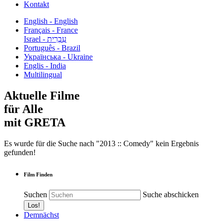
Kontakt
English - English
Français - France
עִבְרִית - Israel
Português - Brazil
Українська - Ukraine
Englis - India
Multilingual
Aktuelle Filme
für Alle
mit GRETA
Es wurde für die Suche nach "2013 :: Comedy" kein Ergebnis
gefunden!
Film Finden
Suchen
Suche abschicken
Demnächst