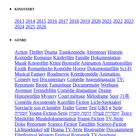
KINOSTART
2013
2014
2015
2016
2017
2018
2019
2020
2021
2022
2023
2024
2025
2026
GENRE
Action
Thriller
Drama
Tragikomödie
Abenteuer
Historie
Komödie
Romanze
Kinderfilm
Familie
Dokumentation
Musik
Kriegsfilm
Krimi
Biografie
Animation
Animationsfilm
Erotik
Romantische Komödie
Horror
Dokumentarfilm
Sci-Fi
Musical
Fantasy
Roadmovie
Krimikomödie
Animation.
Comedy
test
Documentary
Comédie
Jugendmagazin
TV-
Reportage
Biopic
Fantastique
Documentaire
Werbung
Aventure
Fernsehfilm
Comédie dramatique
Drame
Historienfilm
Mystery
Court métrage
Mélodrame
Spot
가족
Comédie documentée
Kurzfilm
Fiction
Licht-Spektakel
Spectacle son et lumière
Trailer
Genre
Test
G&S
g
Serie
קומדיה
Young-Fiction-Serie
דרמה קומית
קומדיית פעולה
Test c
Musikfilm
Musikdokumentation
Young Fiction
TV-Serie
Doku
Reportage
Science Fiction
Tanzfilm
Science-Fiction
Lichtspektakel
sdf
Drama TV-Serie
Biographie
Docutainment
Filmfestival
Western
Festival
Romantik
TV-Sendung