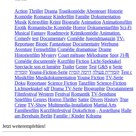
Action
Thriller
Drama
Tragikomödie
Abenteuer
Historie
Komödie
Romanze
Kinderfilm
Familie
Dokumentation
Musik
Kriegsfilm
Krimi
Biografie
Animation
Animationsfilm
Erotik
Romantische Komödie
Horror
Dokumentarfilm
Sci-Fi
Musical
Fantasy
Roadmovie
Krimikomödie
Animation.
Comedy
test
Documentary
Comédie
Jugendmagazin
TV-
Reportage
Biopic
Fantastique
Documentaire
Werbung
Aventure
Fernsehfilm
Comédie dramatique
Drame
Historienfilm
Mystery
Court métrage
Mélodrame
Spot
가족
Comédie documentée
Kurzfilm
Fiction
Licht-Spektakel
Spectacle son et lumière
Trailer
Genre
Test
G&S
g
Serie
קומדיה
Young-Fiction-Serie
דרמה קומית
קומדיית פעולה
Test c
Musikfilm
Musikdokumentation
Young Fiction
TV-Serie
Doku
Reportage
Science Fiction
Tanzfilm
Science-Fiction
Lichtspektakel
sdf
Drama TV-Serie
Biographie
Docutainment
Filmfestival
Western
Festival
Romantik
TV-Sendung
Spielfilm
Genres
Horror-Thriller
Satire
Divers
History
True
Crime
TV-Show
Multimedia-Installation
Martial Arts
Familienfilm
Kurzfilmfestival
Dokufiction
-
Austellung
Halle
am Berghain Berlin
Familie / Kinder
Kdrama
Jetzt weiterempfehlen!