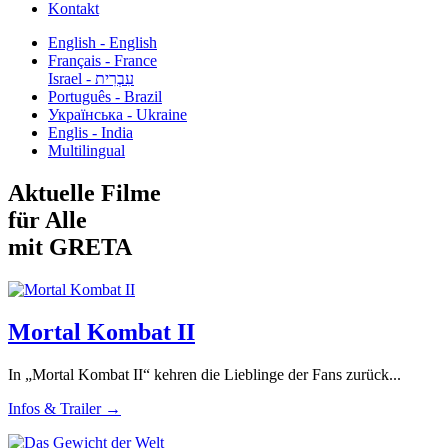
Kontakt
English - English
Français - France
עִבְרִית - Israel
Português - Brazil
Українська - Ukraine
Englis - India
Multilingual
Aktuelle Filme
für Alle
mit GRETA
Mortal Kombat II
In „Mortal Kombat II“ kehren die Lieblinge der Fans zurück...
Infos & Trailer →