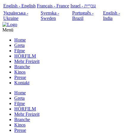
English - English
Français - France
עִבְרִית - Israel
Українська -
Svenska -
Português -
English -
Ukraine
Sweden
Brazil
India
Menü
Home
Greta
Filme
HÖRFILM
Mehr Freizeit
Branche
Kinos
Presse
Kontakt
Home
Greta
Filme
HÖRFILM
Mehr Freizeit
Branche
Kinos
Presse