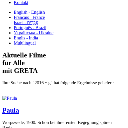
Kontakt
English - English
Français - France
עִבְרִית - Israel
Português - Brazil
Українська - Ukraine
Englis - India
Multilingual
Aktuelle Filme
für Alle
mit GRETA
Ihre Suche nach "2016 :: g" hat folgende Ergebnisse geliefert:
Paula
Worpswede, 1900. Schon bei ihrer ersten Begegnung spüren
Paula...