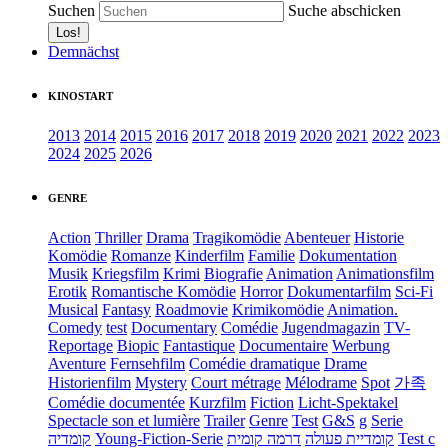
Suchen
Suche abschicken
Demnächst
KINOSTART
2013
2014
2015
2016
2017
2018
2019
2020
2021
2022
2023
2024
2025
2026
GENRE
Action
Thriller
Drama
Tragikomödie
Abenteuer
Historie
Komödie
Romanze
Kinderfilm
Familie
Dokumentation
Musik
Kriegsfilm
Krimi
Biografie
Animation
Animationsfilm
Erotik
Romantische Komödie
Horror
Dokumentarfilm
Sci-Fi
Musical
Fantasy
Roadmovie
Krimikomödie
Animation.
Comedy
test
Documentary
Comédie
Jugendmagazin
TV-
Reportage
Biopic
Fantastique
Documentaire
Werbung
Aventure
Fernsehfilm
Comédie dramatique
Drame
Historienfilm
Mystery
Court métrage
Mélodrame
Spot
가족
Comédie documentée
Kurzfilm
Fiction
Licht-Spektakel
Spectacle son et lumière
Trailer
Genre
Test
G&S
g
Serie
קומדיה
Young-Fiction-Serie
דרמה קומית
קומדיית פעולה
Test c