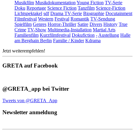
Musikfilm
Musikdokumentation
Young Fiction
TV-Serie
Doku
Reportage
Science Fiction
Tanzfilm
Science-Fiction
Lichtspektakel
sdf
Drama TV-Serie
Biographie
Docutainment
Filmfestival
Western
Festival
Romantik
TV-Sendung
Spielfilm
Genres
Horror-Thriller
Satire
Divers
History
True
Crime
TV-Show
Multimedia-Installation
Martial Arts
Familienfilm
Kurzfilmfestival
Dokufiction
-
Austellung
Halle
am Berghain Berlin
Familie / Kinder
Kdrama
Jetzt weiterempfehlen!
GRETA auf Facebook
@GRETA_app bei Twitter
Tweets von @GRETA_App
Newsletter anmeldung