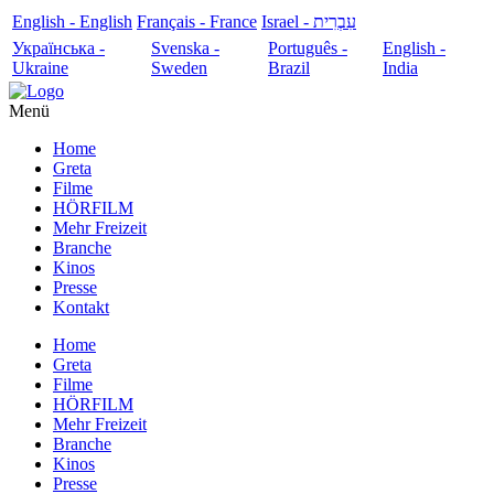
English - English
Français - France
עִבְרִית - Israel
Українська -
Svenska -
Português -
English -
Ukraine
Sweden
Brazil
India
Menü
Home
Greta
Filme
HÖRFILM
Mehr Freizeit
Branche
Kinos
Presse
Kontakt
Home
Greta
Filme
HÖRFILM
Mehr Freizeit
Branche
Kinos
Presse